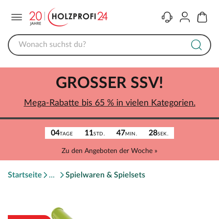
Menü
Kontakt
Konto
Warenk
GROSSER SSV!
Mega-Rabatte bis 65 % in vielen Kategorien.
04
11
47
28
TAGE
STD.
MIN.
SEK.
Zu den Angeboten der Woche »
Startseite
Spielwaren & Spielsets