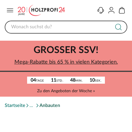
Menü
Kontakt
Konto
Warenk
GROSSER SSV!
Mega-Rabatte bis 65 % in vielen Kategorien.
04
11
48
10
TAGE
STD.
MIN.
SEK.
Zu den Angeboten der Woche »
Startseite
Anbauten