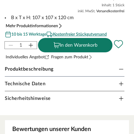
Inhalt: 1 Stück
inkl. MwSt.
Versandkostenfrei
B x T x H: 107 x 107 x 120 cm
Mehr Produktinformationen
10 bis 15 Werktage
Kostenfreier Stückgutversand
In den Warenkorb
Individuelles Angebot
Fragen zum Produkt
Produktbeschreibung
Technische Daten
KARIBU Spielturm Anbau "Lotti" naturbelassen
Passende Anbauplattform für Ihr Kinderhaus mit einer
Sicherheitshinweise
Podesthöhe von 125 cm
Stabile Grundkonstruktion
Die Grundkonstruktion aus 18 mm Massivholz bietet
höchste Stabilität und Sicherheit für ihr Kind. Zur
Bewertungen unserer Kunden
Befestigung empfehlen wir Ihnen 2 Schaukelanker.