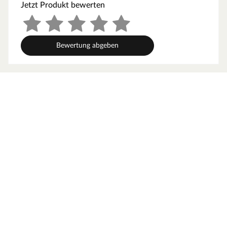
Jetzt Produkt bewerten
Einfacher Aufbau
Dank vormontierter Elemente ist das Spielhaus schnell
aufgebaut.
Bewertung abgeben
Zugelassenes Gesamtgewicht
Das zugelassene Gesamtgewicht für diese
Spielhausplattform beträgt max. 150 kg.