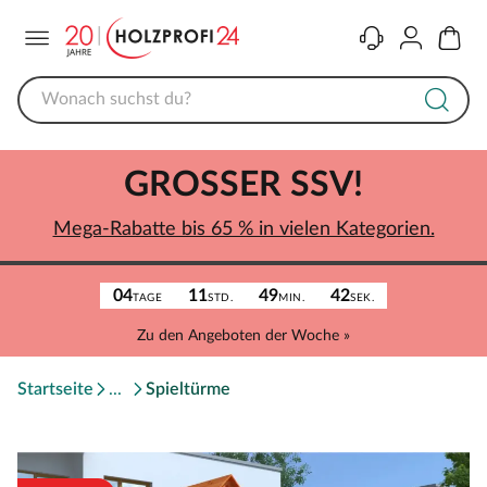
Menü
Kontakt
Konto
Warenk
GROSSER SSV!
Mega-Rabatte bis 65 % in vielen Kategorien.
04
11
49
42
TAGE
STD.
MIN.
SEK.
Zu den Angeboten der Woche »
Startseite
Spieltürme