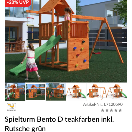
-28% UVP
Artikel-Nr.: L7120590
Spielturm Bento D teakfarben inkl.
Rutsche grün