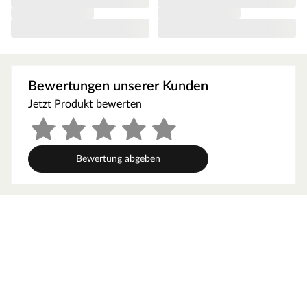
liegt bei 282 cm.
Altersempfehlung
Die allgemeine Altersempfehlung für einen
Kinderspielturm liegt bei 3–12 Jahren. Achte aber bitte
Bewertungen unserer Kunden
darauf, dass die Höhe des Spielturmes zum Alter bzw.
zur Größe deines Kindes passt. Die erhöhte
Jetzt Produkt bewerten
Spielgeräteplattform hat eine Podesthöhe von 117 cm.
Ausstattung/Lieferumfang
Bewertung abgeben
Spielturm Bento, Leiter, Strickleiter Modul inkl.
Bodenanker, Doppelschaukel inkl. 2 Schaukelsitze,
Podestanbau mit Kletterwand + Klettersteinen, 8
Haltegriffe, Rutsche
Mit Rutsche. Die 2,2 m lange Rutsche sorgt für den
schnellen Abgang und kann im Sommer in eine
Wasserrutsche verwandelt werden.
Mit Schaukel