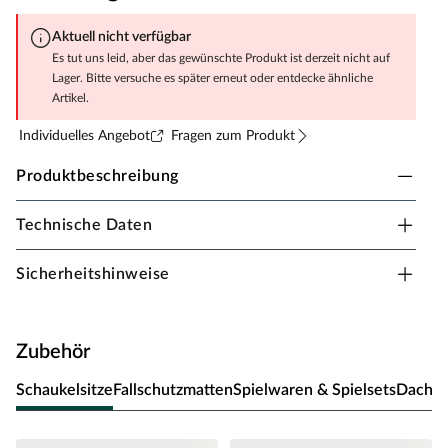
Aktuell nicht verfügbar
Es tut uns leid, aber das gewünschte Produkt ist derzeit nicht auf
Lager. Bitte versuche es später erneut oder entdecke ähnliche
Artikel.
Individuelles Angebot
Fragen zum Produkt
Produktbeschreibung
Technische Daten
Fungoo Spielturm Bento D teakfarben inkl.
Rutsche grün
Sicherheitshinweise
Material: Holz, B x T x H: 507 x 225 x 282 cm, inkl.
Doppelschaukel + Strickleiter, inkl. Podestanbau mit
Kletterwand + Rutsche grün
Zubehör
Dieser Spielturm bietet deinem Kind einzigartige
Erlebnisse mit viel Bewegung und Abenteuer – ein
Schaukelsitze
Fallschutzmatten
Spielwaren & Spielsets
Dachei
wahrer Spieltraum! Das Außenmaß dieses Spielturms
beträgt B x T x H: 507 x 225 x 282 cm. Die Firsthöhe