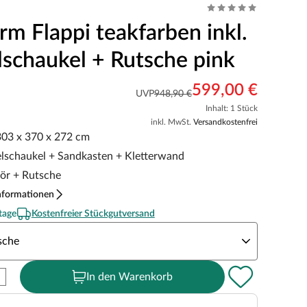
rm Flappi teakfarben inkl.
schaukel + Rutsche pink
599,00 €
UVP
948,90 €
Inhalt: 1 Stück
inkl. MwSt.
Versandkostenfrei
 303 x 370 x 272 cm
elschaukel + Sandkasten + Kletterwand
hör + Rutsche
nformationen
tage
Kostenfreier Stückgutversand
rbe der Rutsche
sche
In den Warenkorb