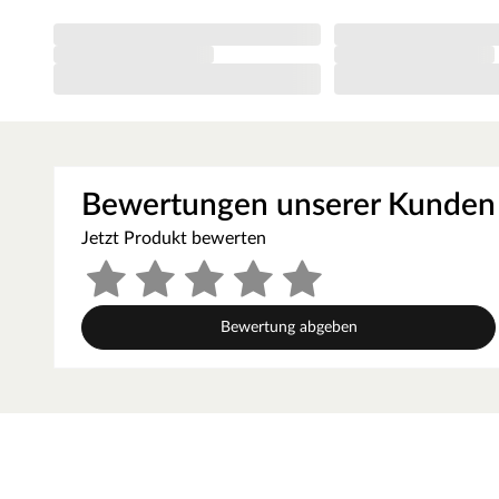
Damit der Kletterspaß nicht zu kurz kommt, ist der Spieltur
Klettersteinen ausgestattet.
Inkl. Rutsche
Eine 2,2 Meter lange Wellenrutsche ist bereits im Sparset e
Handgriffen in eine Wasserrutsche verwandeln. Hierfür befi
für den Gartenschlauch, der einmalig mit einem Bohrloch he
Inkl. Doppelschaukel
Bewertungen unserer Kunden
Die Doppelschaukel mit 2x 7x7 cm starkem Schaukelbalken i
ausgestattet.
Jetzt Produkt bewerten
Inkl. Sicherheitspaket
Der Spielturm ist mit einem Sicherheitspaket ausgestattet,
benötigten Bodenanker zum Einbetonieren im Erdreich, 6 Ha
Bewertung abgeben
Inkl. Zubehör
Ein Lenkrad und ein Spiel-Teleskop sind bereits im Lieferu
den Spielturm mit mehr Zubehör, wie z.B. einem Briefkasten,
unser vielfältiges Zubehör-Sortiment.
Farbig vorbehandelt
Die Grundkonstruktion des Spielturms ist besonders witter
aus robustem Kiefernholz wurden kesseldruckimprägniert und