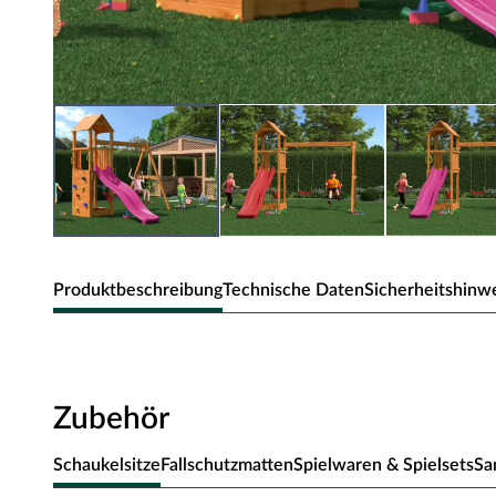
Produktbeschreibung
Technische Daten
Sicherheitshinw
FUNGOO Spielturm Flappi teakfarben
Spielturm mit Rutsche, Doppelschaukel, Kletterwand u
Zubehör
Spiel und Spaß
Schaukelsitze
Fallschutzmatten
Spielwaren & Spielsets
Sa
Dieser Spielturm mit Doppelschaukel und Sandkasten bietet D
mit abgerundeten Metallsprossen kommt man mühelos auf d