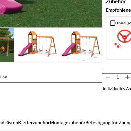
Zubehör
Empfohlene
Hinzufüg
Lenkrad rot 
eise
Individuelles A
 inkl. Rutsche
nd Zubehör
ndkästen
Kletterzubehör
Montagezubehör
Befestigung für Zaun
einen Kindern einzigartige Erlebnisse. Über die Leiter
as überdachte 126 cm hohe Podest (ca. 80 x 80 cm).