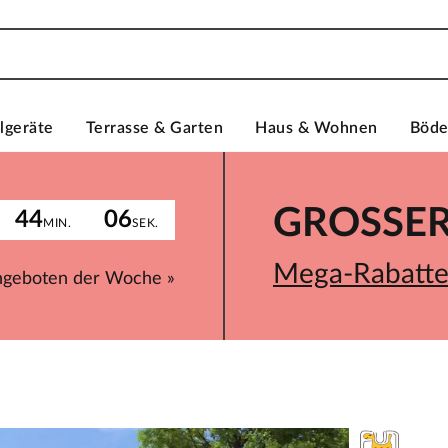
lgeräte
Terrasse & Garten
Haus & Wohnen
Böd
GROSSER 
44
06
MIN.
SEK.
Mega-Rabatte 
ngeboten der Woche »