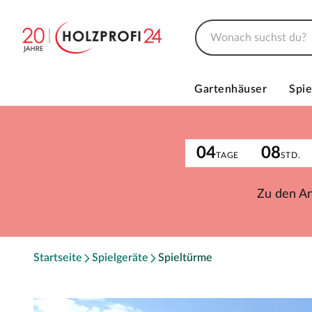
Gartenhäuser
Spie
04
08
TAGE
STD.
Zu den A
Startseite
Spielgeräte
Spieltürme