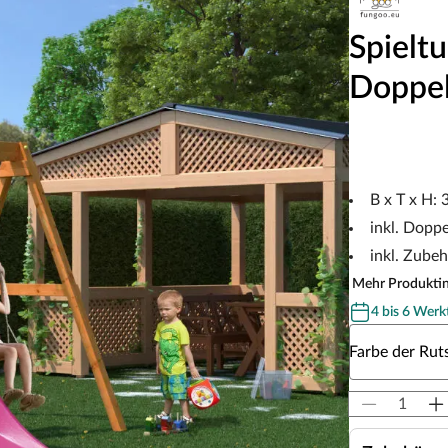
Spieltu
Doppel
B x T x H:
inkl. Dopp
inkl. Zube
Mehr Produkti
4 bis 6 Werk
Wähle eine Fa
Farbe der Rut