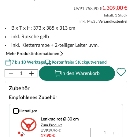
1.309,00 €
UVP
1.758,90 €
Inhalt: 1 Stück
inkl. MwSt.
Versandkostenfrei
B x T x H: 373 x 385 x 313 cm
inkl. Rutsche gelb
inkl. Kletterrampe + 2-teiliger Leiter uvm.
Mehr Produktinformationen
7 bis 10 Werktage
Kostenfreier Stückgutversand
In den Warenkorb
Zubehör
Empfohlenes Zubehör
Hinzufügen
Lenkrad rot Ø 30 cm
Lenkrad rot Ø 30 cm
Zum Produkt
UVP
19,90 €
17,90 €