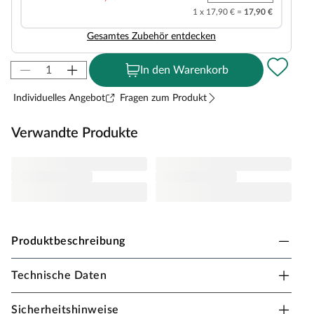
1 x 17,90 € =
17,90 €
Gesamtes Zubehör entdecken
In den Warenkorb
Individuelles Angebot
Fragen zum Produkt
Verwandte Produkte
Produktbeschreibung
Technische Daten
Fungoo Spielturm Giant teakfarben inkl.
Rutsche gelb
Sicherheitshinweise