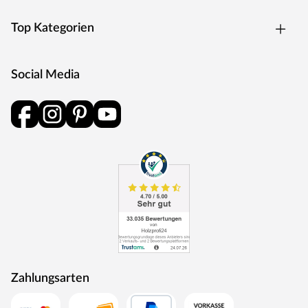
aus hochwertigem Kunststoff runden das Angebot ideal
ab und lassen keine Wünsche mehr offen.
Top Kategorien
ACHTUNG:
Nicht für Kinder unter 3 Jahren geeignet. Geeignet für
Social Media
Kinder von 3 bis 10 Jahren. Zulässiges Gesamtgewicht
Spielturm: 500 kg. Höchstgewicht pro Einzelkind beträgt:
50 kg. Zulässiges Gesamtgewicht Rutsche: 100 kg.
Benutzung nur unter unmittelbarer Aufsicht von
Erwachsenen. Stolper- und/oder Sturzgefahr. Nur für
den häuslichen, privaten Bereich (DIN EN 71-8).
Ausschließlich für die Verwendung im Freien.
Spieltürme/Stelzenhäuser mit einer Spielhöhe von über
60 cm müssen auf einer weichen Unterlage wie Gras
oder Holzspänen aufgestellt werden. Bei
Spieltürmen/Stelzenhäusern mit einer Spielhöhe unter
60 cm wird eine weiche Unterlage ebenfalls empfohlen.
Zahlungsarten
Die Grundkonstruktion ist in regelmäßigen Abständen
auf etwaige Beschädigung und Fäulnisbefall zu