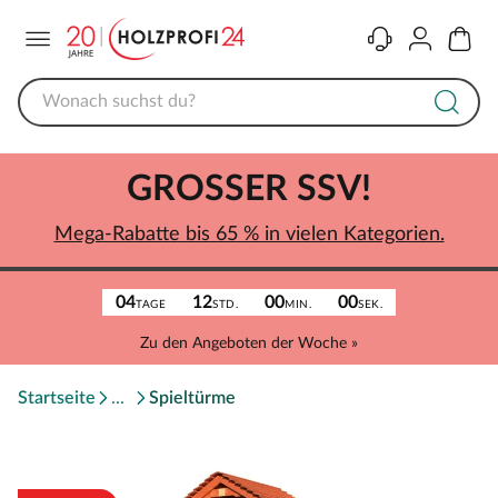
Menü
Kontakt
Konto
Warenk
GROSSER SSV!
Mega-Rabatte bis 65 % in vielen Kategorien.
04
12
00
00
TAGE
STD.
MIN.
SEK.
Zu den Angeboten der Woche »
Startseite
Spieltürme