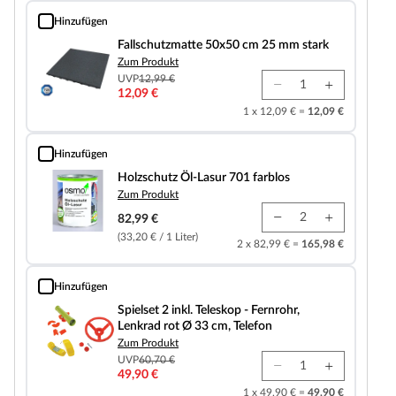
Hinzufügen
Fallschutzmatte 50x50 cm 25 mm stark
Fallschutzmatte 50x50 cm 25 mm stark
Zum Produkt
UVP
12,99 €
12,09 €
1 x 12,09 € =
12,09 €
Hinzufügen
Holzschutz Öl-Lasur 701 farblos
Holzschutz Öl-Lasur 701 farblos
Zum Produkt
82,99 €
(33,20 € / 1 Liter)
2 x 82,99 € =
165,98 €
Hinzufügen
Spielset 2 inkl. Teleskop - Fernrohr, Lenkrad rot Ø 33 cm, Telefon
Spielset 2 inkl. Teleskop - Fernrohr,
Lenkrad rot Ø 33 cm, Telefon
Zum Produkt
UVP
60,70 €
49,90 €
1 x 49,90 € =
49,90 €