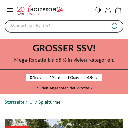
Menü
Kontakt
Konto
Warenk
GROSSER SSV!
Mega-Rabatte bis 65 % in vielen Kategorien.
04
12
00
48
TAGE
STD.
MIN.
SEK.
Zu den Angeboten der Woche »
Startseite
Spieltürme