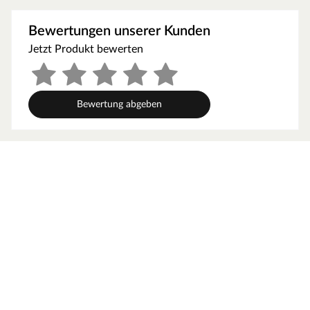
Leiter, Kletterwand, Klettersteine, Rampe mit Knotenseil,
1x Teleskop, 1x Lenkrad, 1x Rutsche
Bewertungen unserer Kunden
Mit Rutsche in Gelb. Eine Wellenrutsche ist im Sparset 1
Jetzt Produkt bewerten
bereits enthalten, die mit wenigen Handgriffen am Podest
montiert werden kann. Zudem lässt sich die Rutsche in
eine Wasserrutsche verwandeln. Hierfür befindet sich an
der Unterseite der Rutsche ein Gartenschlauchanschluss,
Bewertung abgeben
der einmalig mit einem Bohrloch hergestellt werden kann.
Mit Sandkasten (ca. 80 x 80 cm). Um den Sandkasten
dreiviertel zu füllen, werden ungefähr 100 kg Spielsand
benötigt.
Mit Schaukel
Inklusive höhenverstellbaren Schaukelsitzen in deiner
Wunschfarbe. Auf Anfrage sind auch andere Rutschen-
Schaukelsitz-Kombinationen möglich als die angebotenen.
Schick uns deine Anfrage gerne per Kontaktformular oder
rufe uns an.
Material
Dieser Spielturm ist aus Holz gefertigt. Der Naturstoff ist