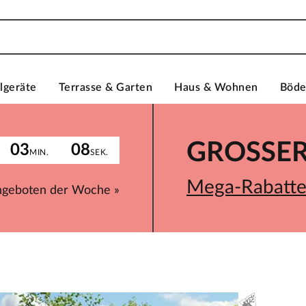
lgeräte
Terrasse & Garten
Haus & Wohnen
Böd
GROSSER 
03
08
MIN.
SEK.
Mega-Rabatte 
ngeboten der Woche »