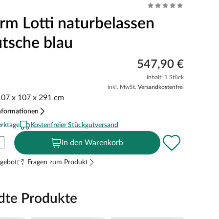
urm Lotti naturbelassen
utsche blau
547,90 €
Inhalt: 1 Stück
inkl. MwSt.
Versandkostenfrei
 107 x 107 x 291 cm
nformationen
erktage
Kostenfreier Stückgutversand
In den Warenkorb
ngebot
Fragen zum Produkt
dte Produkte