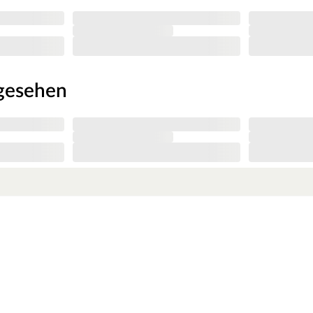
 blauen Wellenrutsche, einer Leiter und einer
nbauplattform oder Einzel- und Doppelschaukel an.
ngesehen
und ermöglicht einen zügigen Aufbau.