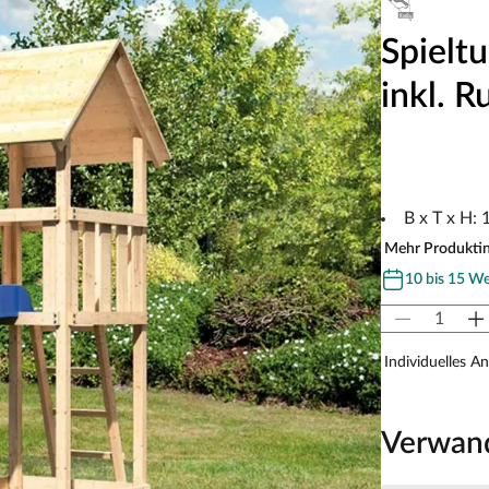
Spielt
inkl. R
B x T x H:
Mehr Produkti
10 bis 15 W
Individuelles A
Verwan