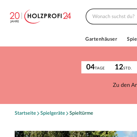
Gartenhäuser
Spie
04
12
TAGE
STD.
Zu den A
Startseite
Spielgeräte
Spieltürme