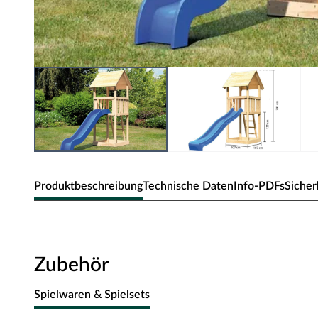
Produktbeschreibung
Technische Daten
Info-PDFs
Sicher
AKUBI Spielturm "Lotti" naturbelassen
Toller Spielturm inkl. Leiter und Sandkiste
Zubehör
Stabile Grundkonstruktion
Spielwaren & Spielsets
Die Grundkonstruktion aus 18 mm Massivholz bietet höchste 
Außenmaße betragen B 107 x B 107 cm, die Innenmaße B 9