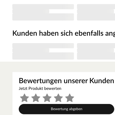
Lieferumfang
Der Spielturm mit einer Podesthöhe von 125 cm ist mit einer
Sandkiste ausgestattet.
Zusätzliches Zubehör
Passend zu dem Spielturm, bieten wir gegen Aufpreis die A
Kunden haben sich ebenfalls a
Zugelassenes Gesamtgewicht beträgt max. 150 kg.
Einfacher Aufbau
Die mitgelieferte Montageanleitung ist leicht verständlich 
Bewertungen unserer Kunden
Jetzt Produkt bewerten
Bewertung abgeben