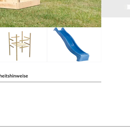
heitshinweise
 inkl. Rutsche blau
Stabilität und Sicherheit für ihr Kind. Die
6 x T 96 cm und die Innenhöhe circa 155 cm.