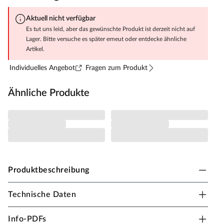
Aktuell nicht verfügbar
Es tut uns leid, aber das gewünschte Produkt ist derzeit nicht auf
Lager. Bitte versuche es später erneut oder entdecke ähnliche
Artikel.
Individuelles Angebot
Fragen zum Produkt
Ähnliche Produkte
Produktbeschreibung
Technische Daten
Outgarden Spielturm Pirat Captain Jolly KDI
inkl. Rutsche grün
Info-PDFs