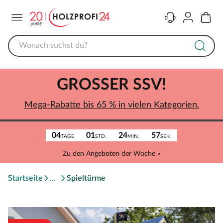
Menü
Kontakt
Konto
Warenk
GROSSER SSV!
Mega-Rabatte bis 65 % in vielen Kategorien.
04
01
24
57
TAGE
STD.
MIN.
SEK.
Zu den Angeboten der Woche »
Startseite
Spieltürme