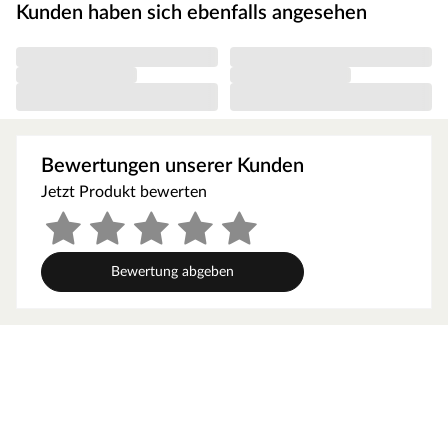
Anbauplattform an.
Kunden haben sich ebenfalls angesehen
Zugelassenes Gesamtgewicht beträgt max. 150 kg.
Einfacher Aufbau
Die mitgelieferte Montageanleitung ist leicht verständlich
und ermöglicht einen zügigen Aufbau.
Bewertungen unserer Kunden
Jetzt Produkt bewerten
Bewertung abgeben