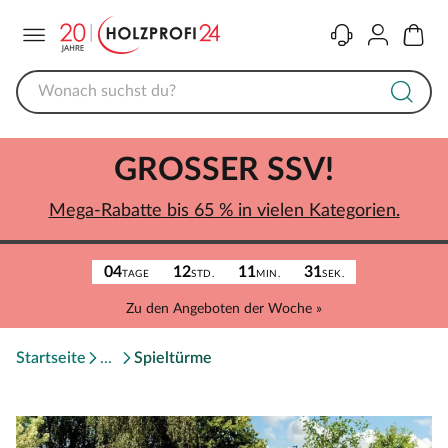
Menü
Kontakt
Konto
Warenk
GROSSER SSV!
Mega-Rabatte bis 65 % in vielen Kategorien.
04
12
11
31
TAGE
STD.
MIN.
SEK.
Zu den Angeboten der Woche »
Startseite
Spieltürme