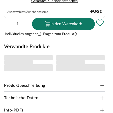
Gesamtes Zubehör entdecken
49,90 €
Ausgewähltes Zubehör gesamt
In den Warenkorb
Individuelles Angebot
Fragen zum Produkt
Verwandte Produkte
Produktbeschreibung
Technische Daten
Outgarden Spielturm Skinny KDI inkl.
Doppelschaukel inkl.
Info-PDFs