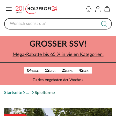
Menü
Kontakt
Konto
Warenk
GROSSER SSV!
Mega-Rabatte bis 65 % in vielen Kategorien.
04
12
25
42
TAGE
STD.
MIN.
SEK.
Zu den Angeboten der Woche »
Startseite
Spieltürme