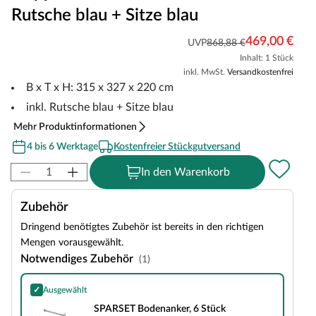
Rutsche blau + Sitze blau
469,00 €
UVP
868,88 €
Inhalt: 1 Stück
inkl. MwSt.
Versandkostenfrei
B x T x H: 315 x 327 x 220 cm
inkl. Rutsche blau + Sitze blau
Mehr Produktinformationen
4 bis 6 Werktage
Kostenfreier Stückgutversand
In den Warenkorb
Zubehör
Dringend benötigtes Zubehör ist bereits in den richtigen
Mengen vorausgewählt.
Notwendiges Zubehör
(1)
✓
Ausgewählt
SPARSET Bodenanker, 6 Stück
SPARSET Bodenanker, 6 Stück