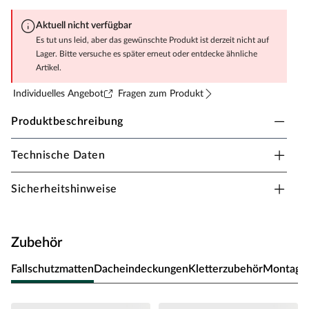
Aktuell nicht verfügbar
Es tut uns leid, aber das gewünschte Produkt ist derzeit nicht auf
Lager. Bitte versuche es später erneut oder entdecke ähnliche
Artikel.
Individuelles Angebot
Fragen zum Produkt
Produktbeschreibung
Technische Daten
Fungoo Spielturm Smart 2 Bridge grau-weiß
inkl. Rutsche rot
Sicherheitshinweise
Material: Holz, B x T x H: 615 x 343 x 254 cm,
Doppelschaukel + Brückenmodul, inkl. Sandkasten +
Kletterwand + Rutsche rot
Zubehör
Bei diesem Spielturm steht viel Bewegung auf dem
Programm. Ein eigenes Abenteuerland für dein Kind für
Fallschutzmatten
Dacheindeckungen
Kletterzubehör
Montage
jede Menge Spiel und Spaß! Das Außenmaß dieses
Spielturms beträgt B x T: 615 x 343 cm. Die Firsthöhe