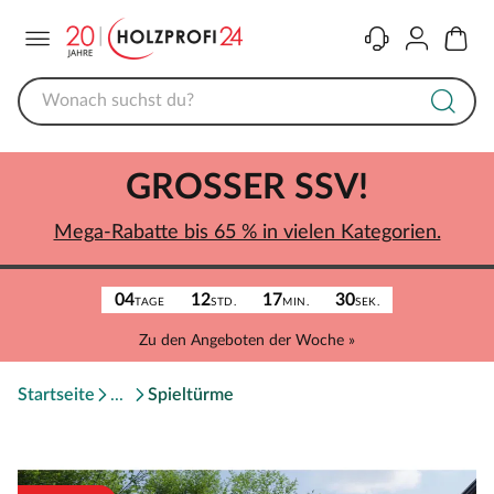
Menü
Kontakt
Konto
Warenk
GROSSER SSV!
Mega-Rabatte bis 65 % in vielen Kategorien.
04
12
17
30
TAGE
STD.
MIN.
SEK.
Zu den Angeboten der Woche »
Startseite
Spieltürme