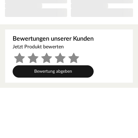
liegt bei 254 cm.
Altersempfehlung
Die allgemeine Altersempfehlung für einen
Kinderspielturm liegt bei 3–10 Jahren. Achte aber bitte
Bewertungen unserer Kunden
darauf, dass die Höhe des Spielturmes zum Alter bzw.
zur Größe deines Kindes passt. Die erhöhte
Jetzt Produkt bewerten
Spielgeräteplattform hat eine Podesthöhe von 126 cm.
Ausstattung/Lieferumfang
Bewertung abgeben
Spielturm, Brückenmodul mit zweitem Podest, Rutsche,
Kletterwand, Sandkasten, Doppelschaukel, 2
Schaukelsitze, 10 Schaukelanker, Fernrohr, Lenkrad, 8
Haltegriffe, Montageanleitung
Mit Rutsche. Eine Wellenrutsche ist bereits im
Lieferumfang enthalten. Die Rutsche lässt sich mit
wenigen Handgriffen in eine Wasserrutsche verwandeln.
Hierfür befindet sich an der Unterseite der Rutsche ein
Anschluss für den Gartenschlauch, der einmalig mit einem
Bohrloch hergestellt werden kann.