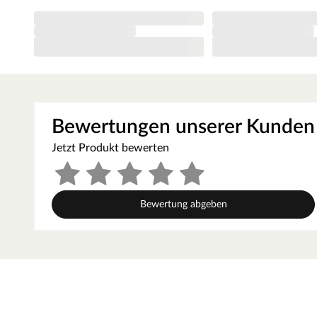
liegt bei 254 cm.
Altersempfehlung
Die allgemeine Altersempfehlung für einen Kinderspieltur
dass die Höhe des Spielturmes zum Alter bzw. zur Größe 
Spielgeräteplattform hat eine Podesthöhe von 126 cm.
Ausstattung/Lieferumfang
Bewertungen unserer Kunden
Jetzt Produkt bewerten
Spielturm, Rutsche, Kletterwand, Sandkasten, Doppelschauke
6 Haltegriffe, Montageanleitung
Mit Rutsche. Eine Wellenrutsche ist bereits im Lieferumfang
Bewertung abgeben
Handgriffen in eine Wasserrutsche verwandeln. Hierfür befi
für den Gartenschlauch, der einmalig mit einem Bohrloch h
Mit Sandkasten
Mit Schaukel
Material