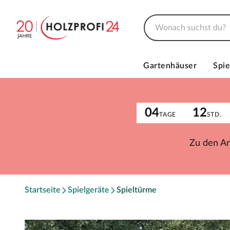
Gartenhäuser
Spie
04
12
TAGE
STD.
Zu den A
Startseite
Spielgeräte
Spieltürme