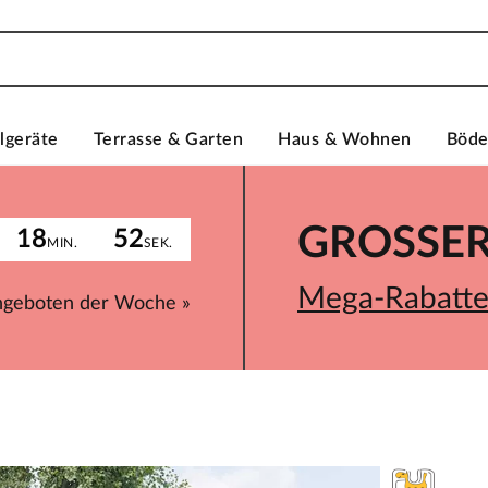
lgeräte
Terrasse & Garten
Haus & Wohnen
Böd
GROSSER 
18
52
MIN.
SEK.
Mega-Rabatte 
ngeboten der Woche »