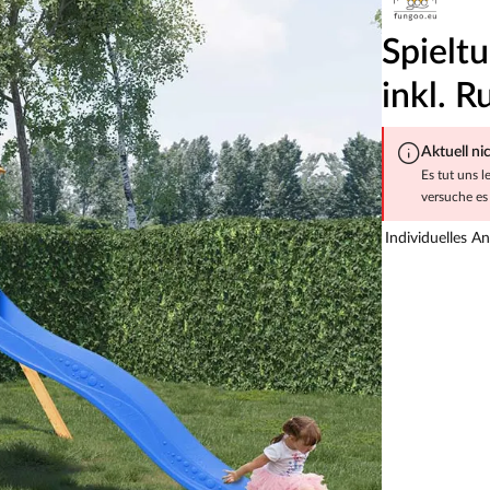
Spielt
inkl. R
Aktuell ni
Es tut uns l
versuche es 
Individuelles A