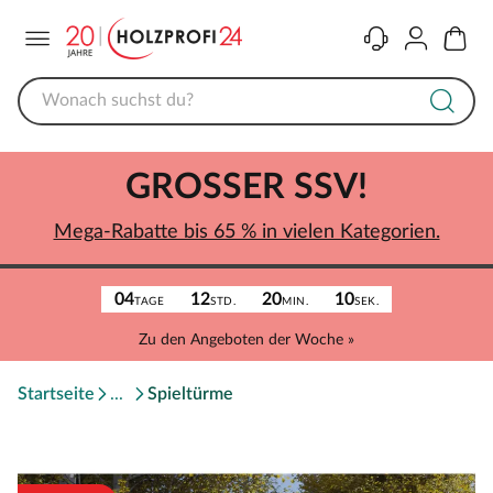
Menü
Kontakt
Konto
Warenk
GROSSER SSV!
Mega-Rabatte bis 65 % in vielen Kategorien.
04
12
20
10
TAGE
STD.
MIN.
SEK.
Zu den Angeboten der Woche »
Startseite
Spieltürme