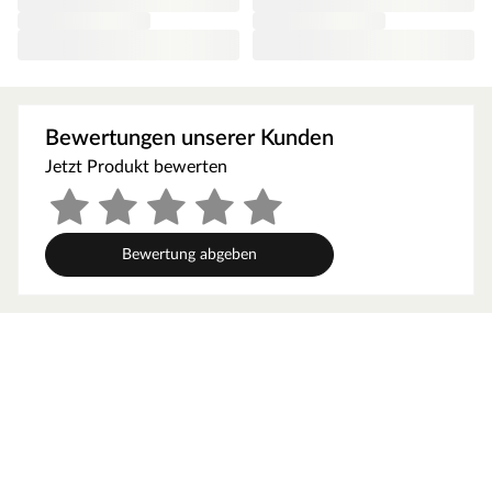
Treffpunkt der Kinder aus deiner Nachbarschaft. Das
Außenmaß dieses Spielturms beträgt B x T: 559 x 493
cm. Die Firsthöhe liegt bei 254 cm.
Altersempfehlung
Bewertungen unserer Kunden
Die allgemeine Altersempfehlung für einen
Kinderspielturm liegt bei 3–10 Jahren. Achte aber bitte
Jetzt Produkt bewerten
darauf, dass die Höhe des Spielturmes zum Alter bzw.
zur Größe deines Kindes passt. Die erhöhte
Spielgeräteplattform hat eine Podesthöhe von 126 cm.
Bewertung abgeben
Ausstattung/Lieferumfang
Spielturm, Brückenmodul mit zweitem Podest, Rutsche,
Toybox, Kletterwand, Sandkasten, Doppelschaukel, 2
Schaukelsitze, 10 Schaukelanker, Teleskop, Lenkrad, 8
Haltegriffe, Montageanleitung
Mit Rutsche. Eine Wellenrutsche ist bereits im
Lieferumfang enthalten. Die Rutsche lässt sich mit
wenigen Handgriffen in eine Wasserrutsche verwandeln.