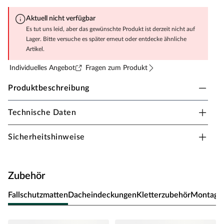
Aktuell nicht verfügbar
Es tut uns leid, aber das gewünschte Produkt ist derzeit nicht auf
Lager. Bitte versuche es später erneut oder entdecke ähnliche
Artikel.
Individuelles Angebot
Fragen zum Produkt
Produktbeschreibung
Technische Daten
Fungoo Spielturm Smart 4 Bridge teakfarben
inkl. Rutsche blau
Sicherheitshinweise
Material: Holz, B x T x H: 559 x 493 x 254 cm, inkl.
Sandkasten + Kletterwand + Toybox, inkl. Brückenmodul
+ Doppelschaukel + Rutsche blau
Zubehör
Bei diesem Spielturm steht viel Bewegung auf dem
Programm. Die erhöhte Plattform ist über verschiedene
Fallschutzmatten
Dacheindeckungen
Kletterzubehör
Montage
Wege zu erreichen, das bietet eine Menge Spiel und
Spaß. Vielleicht wird der Spielturm sogar der zentrale