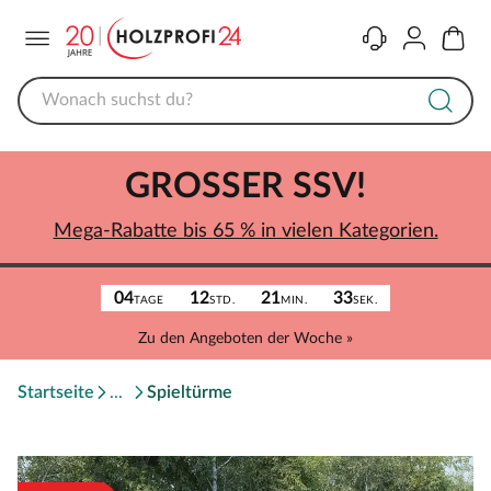
Menü
Kontakt
Konto
Warenk
GROSSER SSV!
Mega-Rabatte bis 65 % in vielen Kategorien.
04
12
21
33
TAGE
STD.
MIN.
SEK.
Zu den Angeboten der Woche »
Startseite
Spieltürme