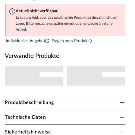
Aktuell nicht verfügbar
Es tut uns leid, aber das gewünschte Produkt ist derzeit nicht auf
Lager. Bitte versuche es später erneut oder entdecke ähnliche
Artikel.
Individuelles Angebot
Fragen zum Produkt
Verwandte Produkte
Produktbeschreibung
Technische Daten
Fungoo Spielturm Smart 4 teakfarben inkl.
Rutsche gelb
Sicherheitshinweise