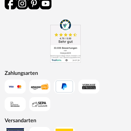
60 cm wird eine weiche Unterlage ebenfalls empfohlen.
Die Grundkonstruktion ist in regelmäßigen Abständen
auf etwaige Beschädigung und Fäulnisbefall zu
kontrollieren. Um die Stabilität zu gewährleisten, müssen
die Pfosten im Boden verankert werden. Die
Schraubverbindungen sind in regelmäßigen Abständen
(ca. 4 Wochen, je nach Benutzungshäufigkeit und Alter
des Spielgerätes) auf festen Sitz und Stabilität zu
überprüfen. Die angegebenen Maße können geringfügig
abweichen.
Aus produktionstechnischen Gründen können
Zahlungsarten
Artikelbestandteile wie Abdeckkappen, Haltegriffe, Seile
etc. farblich vom Bildmaterial abweichen. Die
Abweichungen stellen keinen Reklamationsgrund dar.
Versandarten