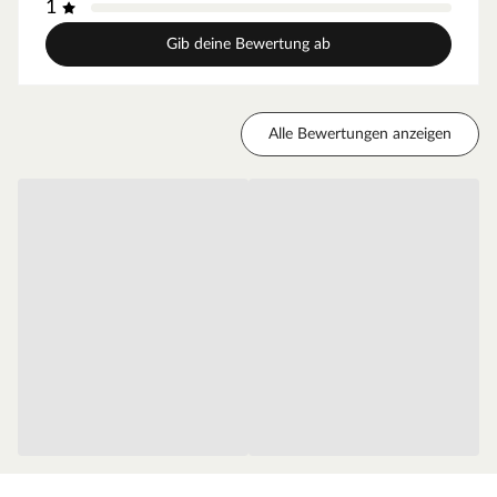
1
Bohrloch hergestellt werden kann.
Gib deine Bewertung ab
Mit Schaukel
Material
Dieser Spielturm ist aus Holz gefertigt. Der Naturstoff ist
Alle Bewertungen anzeigen
das perfekte Material für Kinderspielgeräte –
strapazierfähig und beständig. Für die Herstellung wurde
erstklassiges Kiefernholz verwendet, welches durch
seine Widerstandsfähigkeit und Robustheit punktet. Das
Holz ist lackiert und lasiert. Es ist somit bereits gegen
Witterung sowie Schädlingsbefall geschützt und bedarf
keiner weiteren Nachbehandlung.
Pflegehinweis
Für eine lange Lebensdauer empfehlen wir jedoch, das
Spielhaus vor dem ersten Winter nach der Montage mit
einem neuen Holzschutzanstrich zu versehen.
Aufbauhinweis