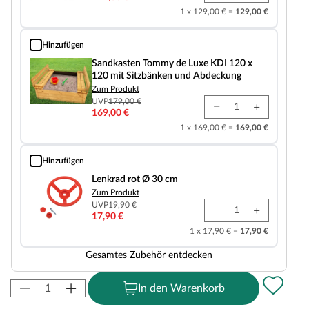
1 x 129,00 € =
129,00 €
Hinzufügen
Sandkasten Tommy de Luxe KDI 120 x 120 mit Sitzbänken und Abdeckung
Sandkasten Tommy de Luxe KDI 120 x
120 mit Sitzbänken und Abdeckung
Zum Produkt
UVP
179,00 €
169,00 €
1 x 169,00 € =
169,00 €
Hinzufügen
Lenkrad rot Ø 30 cm
Lenkrad rot Ø 30 cm
Zum Produkt
UVP
19,90 €
17,90 €
1 x 17,90 € =
17,90 €
Gesamtes Zubehör entdecken
In den Warenkorb