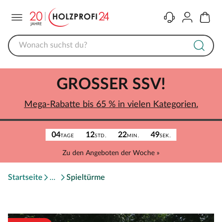
Menü
Kontakt
Konto
Warenk
GROSSER SSV!
Mega-Rabatte bis 65 % in vielen Kategorien.
04
12
22
49
TAGE
STD.
MIN.
SEK.
Zu den Angeboten der Woche »
Startseite
Spieltürme