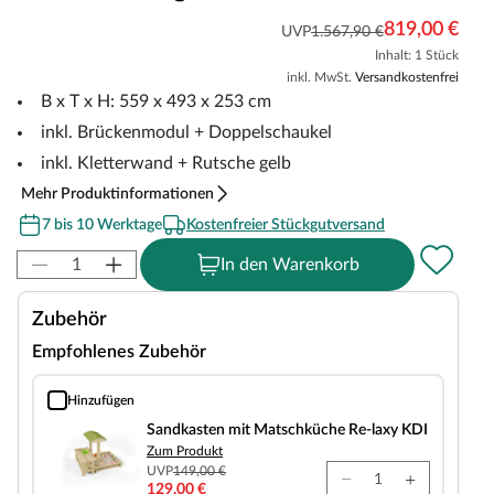
819,00 €
UVP
1.567,90 €
Inhalt: 1 Stück
inkl. MwSt.
Versandkostenfrei
B x T x H: 559 x 493 x 253 cm
inkl. Brückenmodul + Doppelschaukel
inkl. Kletterwand + Rutsche gelb
Mehr Produktinformationen
7 bis 10 Werktage
Kostenfreier Stückgutversand
In den Warenkorb
Zubehör
Empfohlenes Zubehör
Hinzufügen
Sandkasten mit Matschküche Re-laxy KDI
Sandkasten mit Matschküche Re-laxy KDI
Zum Produkt
UVP
149,00 €
129,00 €