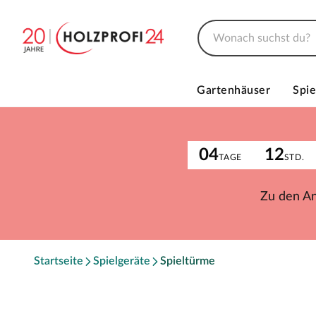
Gartenhäuser
Spie
04
12
TAGE
STD.
Zu den A
Startseite
Spielgeräte
Spieltürme