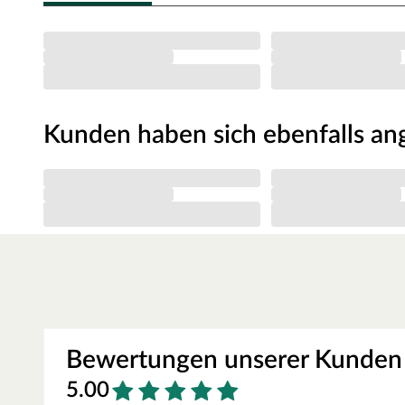
bereits gegen Witterung sowie Schädlingsbefall geschüt
Pflegehinweis
Für eine lange Lebensdauer empfehlen wir jedoch, das S
mit einem neuen Holzschutzanstrich zu versehen.
Aufbauhinweis
Kunden haben sich ebenfalls a
Spieltürme sind starken Kräften ausgesetzt und müssen 
gesichert werden, damit spielende Kinder sich nicht verle
da sie sich besonders gut für schwere und hohe Holzkons
werden einbetoniert.
FUNGOO – sichere Spieltürme aus Hol
Fungoo ist der Erfinder eines ausgeklügelten Modulsyste
Leuchten bringt. Individuelle Kombinationen aus Spielt
Rutschen oder Kletterwänden machen den eigenen Garten
Hersteller auf kesseldruckimprägniertes Holz als Träger s
Bewertungen unserer Kunden
Lenkrad aus hochwertigem Kunststoff runden das Angebo
5.00
ACHTUNG: