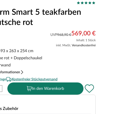
urm Smart 5 teakfarben
utsche rot
569,00 €
UVP
968,90 €
Inhalt: 1 Stück
inkl. MwSt.
Versandkostenfrei
 493 x 263 x 254 cm
che rot + Doppelschaukel
erwand
nformationen
tage
Kostenfreier Stückgutversand
In den Warenkorb
s Zubehör