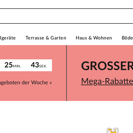
lgeräte
Terrasse & Garten
Haus & Wohnen
Böd
GROSSER 
25
43
MIN.
SEK.
Mega-Rabatte 
ngeboten der Woche »