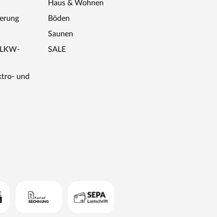
Haus & Wohnen
ferung
Böden
Saunen
r LKW-
SALE
ktro- und