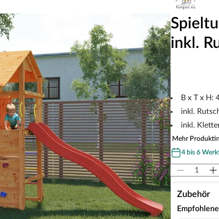
Spielt
inkl. R
B x T x H:
inkl. Ruts
inkl. Klett
Mehr Produkti
4 bis 6 Werk
Zubehör
Empfohlene