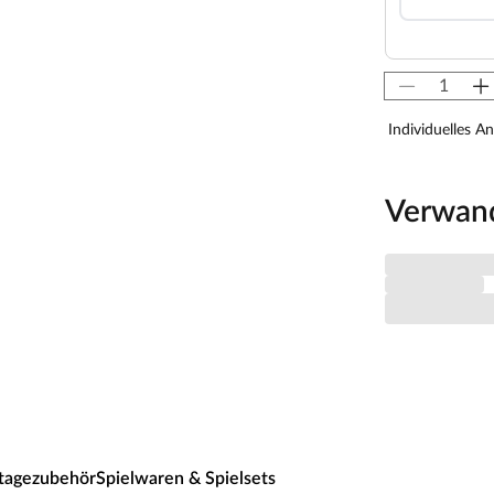
m liegt bei 3–10 Jahren. Achte aber bitte darauf,
deines Kindes passt. Die erhöhte
Individuelles A
sitze, 6 Schaukelanker, Teleskop, Lenkrad, 6
Verwan
 enthalten. Die Rutsche lässt sich mit wenigen
ndet sich an der Unterseite der Rutsche ein Anschluss
ergestellt werden kann.
t das perfekte Material für Kinderspielgeräte –
 erstklassiges Kiefernholz verwendet, welches
Das Holz ist lackiert und lasiert. Es ist somit
agezubehör
Spielwaren & Spielsets