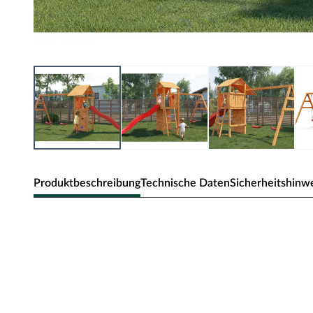
Produktbeschreibung
Technische Daten
Sicherheitshinw
Fungoo Spielturm Smart 5 teakfa
Material: Holz, B x T x H: 493 x 263 x 254 cm, inkl. Ruts
Dieser Spielturm bietet deinem Kind einzigartige Erlebn
Spieltraum! Das Außenmaß dieses Spielturms beträgt B x T