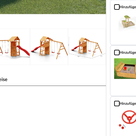
Hinzufüg
Sandkasten m
Hinzufüg
Sandkasten T
eise
rben inkl. Rutsche rot
Hinzufüg
Lenkrad rot 
che rot + Doppelschaukel, inkl. Kletterwand
isse mit viel Bewegung und Abenteuer – ein wahrer
: 493 x 263 cm. Die Firsthöhe liegt bei 254 cm.