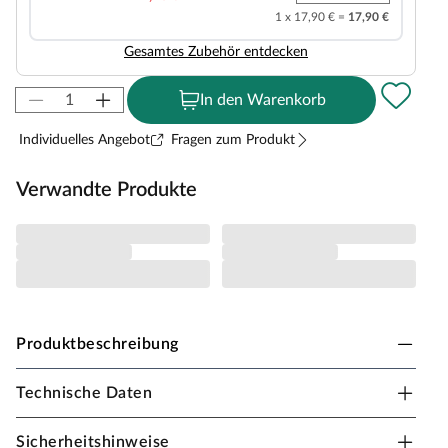
1 x 17,90 € =
17,90 €
Gesamtes Zubehör entdecken
In den Warenkorb
Individuelles Angebot
Fragen zum Produkt
Verwandte Produkte
Produktbeschreibung
Technische Daten
Fungoo Spielturm Smart 7 teakfarben inkl.
Rutsche gelb
Sicherheitshinweise