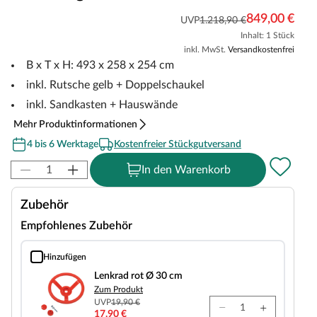
849,00 €
UVP
1.218,90 €
Inhalt: 1 Stück
inkl. MwSt.
Versandkostenfrei
B x T x H: 493 x 258 x 254 cm
inkl. Rutsche gelb + Doppelschaukel
inkl. Sandkasten + Hauswände
Mehr Produktinformationen
4 bis 6 Werktage
Kostenfreier Stückgutversand
In den Warenkorb
Zubehör
Empfohlenes Zubehör
Hinzufügen
Lenkrad rot Ø 30 cm
Lenkrad rot Ø 30 cm
Zum Produkt
UVP
19,90 €
17,90 €