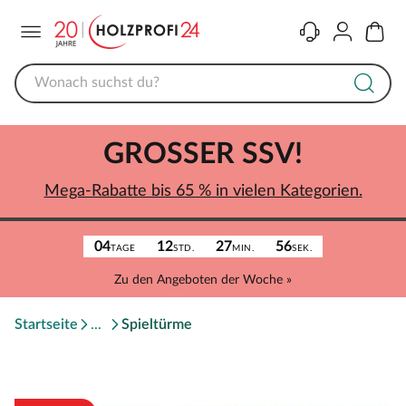
Menü
Kontakt
Konto
Warenk
GROSSER SSV!
Mega-Rabatte bis 65 % in vielen Kategorien.
04
12
27
56
TAGE
STD.
MIN.
SEK.
Zu den Angeboten der Woche »
Startseite
Spieltürme