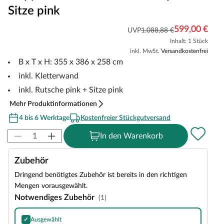
Sitze pink
599,00 €
UVP
1.088,88 €
Inhalt: 1 Stück
inkl. MwSt.
Versandkostenfrei
B x T x H: 355 x 386 x 258 cm
inkl. Kletterwand
inkl. Rutsche pink + Sitze pink
Mehr Produktinformationen
4 bis 6 Werktage
Kostenfreier Stückgutversand
In den Warenkorb
Zubehör
Dringend benötigtes Zubehör ist bereits in den richtigen
Mengen vorausgewählt.
Notwendiges Zubehör
(1)
✓
Ausgewählt
SPARSET Bodenanker, 6 Stück