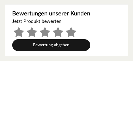
nach Auswahl), 4 Schaukelhaken, 2 Handgriffe,
Sandkasten, Leiter, Kletterwand, Klettersteine, 1x Teleskop,
Bewertungen unserer Kunden
1x Rutsche
Jetzt Produkt bewerten
Mit Rutsche in Pink. Eine Wellenrutsche ist bereits im
Lieferumfang enthalten. Die Rutsche lässt sich mit
wenigen Handgriffen in eine Wasserrutsche verwandeln.
Hierfür befindet sich an der Unterseite der Rutsche ein
Bewertung abgeben
Anschluss für den Gartenschlauch, der einmalig mit einem
Bohrloch hergestellt werden kann.
Mit Sandkasten
Mit Schaukel
Material
Dieser Spielturm ist aus Holz gefertigt. Der Naturstoff ist
das perfekte Material für Kinderspielgeräte –
strapazierfähig und beständig. Für die Herstellung wurde
erstklassiges Kiefernholz verwendet, welches durch
seine Widerstandsfähigkeit und Robustheit punktet. Das
Holz ist kesseldruckimprägniert, d. h. es werden