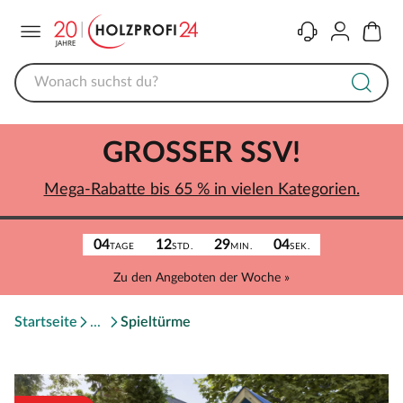
Menü
Kontakt
Konto
Warenk
GROSSER SSV!
Mega-Rabatte bis 65 % in vielen Kategorien.
04
12
29
04
TAGE
STD.
MIN.
SEK.
Zu den Angeboten der Woche »
Startseite
Spieltürme