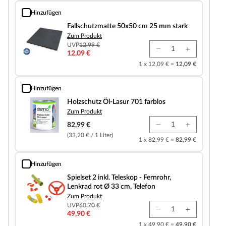
Hinzufügen
Fallschutzmatte 50x50 cm 25 mm stark
Fallschutzmatte 50x50 cm 25 mm stark
Zum Produkt
UVP
12,99 €
12,09 €
1 x 12,09 € =
12,09 €
Hinzufügen
Holzschutz Öl-Lasur 701 farblos
Holzschutz Öl-Lasur 701 farblos
Zum Produkt
82,99 €
(33,20 € / 1 Liter)
1 x 82,99 € =
82,99 €
Hinzufügen
Spielset 2 inkl. Teleskop - Fernrohr, Lenkrad rot Ø 33 cm, Telefon
Spielset 2 inkl. Teleskop - Fernrohr,
Lenkrad rot Ø 33 cm, Telefon
Zum Produkt
UVP
60,70 €
49,90 €
1 x 49,90 € =
49,90 €