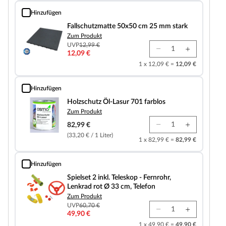
Hinzufügen
Fallschutzmatte 50x50 cm 25 mm stark
Fallschutzmatte 50x50 cm 25 mm stark
Zum Produkt
UVP
12,99 €
12,09 €
1 x 12,09 € =
12,09 €
Hinzufügen
Holzschutz Öl-Lasur 701 farblos
Holzschutz Öl-Lasur 701 farblos
Zum Produkt
82,99 €
(33,20 € / 1 Liter)
1 x 82,99 € =
82,99 €
Hinzufügen
Spielset 2 inkl. Teleskop - Fernrohr, Lenkrad rot Ø 33 cm, Telefon
Spielset 2 inkl. Teleskop - Fernrohr,
Lenkrad rot Ø 33 cm, Telefon
Zum Produkt
UVP
60,70 €
49,90 €
1 x 49,90 € =
49,90 €