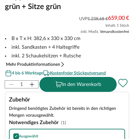
grün + Sitze grün
659,00 €
UVP
1.238,68 €
Inhalt: 1 Stück
inkl. MwSt.
Versandkostenfrei
B x T x H: 382,6 x 330 x 330 cm
inkl. Sandkasten + 4 Haltegriffe
inkl. 2 Schaukelsitzen + Rutsche
Mehr Produktinformationen
4 bis 6 Werktage
Kostenfreier Stückgutversand
In den Warenkorb
Zubehör
Dringend benötigtes Zubehör ist bereits in den richtigen
Mengen vorausgewählt.
Notwendiges Zubehör
(1)
✓
Ausgewählt
SPARSET Bodenanker, 6 Stück