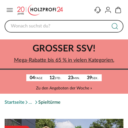
Menü
Kontakt
Konto
Warenk
GROSSER SSV!
Mega-Rabatte bis 65 % in vielen Kategorien.
04
12
23
39
TAGE
STD.
MIN.
SEK.
Zu den Angeboten der Woche »
Startseite
Spieltürme