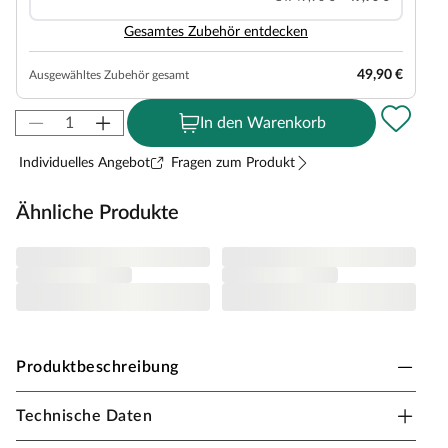
Gesamtes Zubehör entdecken
49,90 €
Ausgewähltes Zubehör gesamt
In den Warenkorb
Individuelles Angebot
Fragen zum Produkt
Ähnliche Produkte
Produktbeschreibung
Technische Daten
Belladoor Spielturm Tilly Classic mit