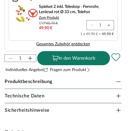
Spielset 2 inkl. Teleskop - Fernrohr, Lenkrad rot Ø 33 cm, Telefon
Spielset 2 inkl. Teleskop - Fernrohr,
Lenkrad rot Ø 33 cm, Telefon
Zum Produkt
UVP
60,70 €
49,90 €
1 x 49,90 € =
49,90 €
Gesamtes Zubehör entdecken
In den Warenkorb
Individuelles Angebot
Fragen zum Produkt
Produktbeschreibung
Technische Daten
Fungoo Spielturm Treehouse grau-weiß inkl.
Doppelschaukel + Rutsche
Sicherheitshinweise
Material: Holz, B x T x H: 501 x 443 x 272 cm, inkl.
Einzelschaukel + Sandkasten + Kletterwand + Rampe,
inkl. Zubehör + Picknicktisch + Rutsche