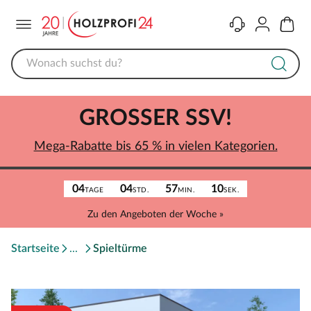
Menü
Kontakt
Konto
Warenk
GROSSER SSV!
Mega-Rabatte bis 65 % in vielen Kategorien.
04
04
57
10
TAGE
STD.
MIN.
SEK.
Zu den Angeboten der Woche »
Startseite
Spieltürme