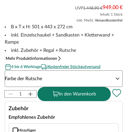
949,00 €
UVP
1.448,90 €
Inhalt: 1 Stück
inkl. MwSt.
Versandkostenfrei
B x T x H: 501 x 443 x 272 cm
inkl. Einzelschaukel + Sandkasten + Kletterwand +
Rampe
inkl. Zubehör + Regal + Rutsche
Mehr Produktinformationen
4 bis 6 Werktage
Kostenfreier Stückgutversand
Wähle eine Farbe der Rutsche
Farbe der Rutsche
In den Warenkorb
Zubehör
Empfohlenes Zubehör
Hinzufügen