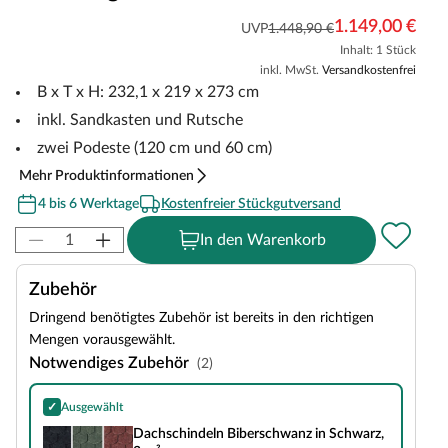
1.149,00 €
UVP
1.448,90 €
Inhalt: 1 Stück
inkl. MwSt.
Versandkostenfrei
B x T x H: 232,1 x 219 x 273 cm
inkl. Sandkasten und Rutsche
zwei Podeste (120 cm und 60 cm)
Mehr Produktinformationen
4 bis 6 Werktage
Kostenfreier Stückgutversand
In den Warenkorb
Zubehör
Dringend benötigtes Zubehör ist bereits in den richtigen
Mengen vorausgewählt.
Notwendiges Zubehör
(2)
✓
Ausgewählt
Dachschindeln Biberschwanz in Schwarz, 3 m²
Dachschindeln Biberschwanz in Schwarz,