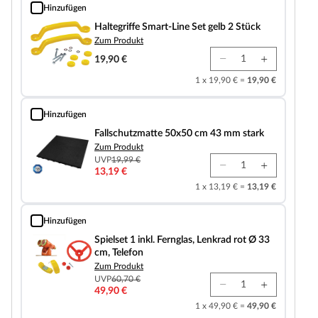
Hinzufügen
Haltegriffe Smart-Line Set gelb 2 Stück
Haltegriffe Smart-Line Set gelb 2 Stück
Zum Produkt
19,90 €
1 x 19,90 € =
19,90 €
Hinzufügen
Fallschutzmatte 50x50 cm 43 mm stark
Fallschutzmatte 50x50 cm 43 mm stark
Zum Produkt
UVP
19,99 €
13,19 €
1 x 13,19 € =
13,19 €
Hinzufügen
Spielset 1 inkl. Fernglas, Lenkrad rot Ø 33 cm, Telefon
Spielset 1 inkl. Fernglas, Lenkrad rot Ø 33
cm, Telefon
Zum Produkt
UVP
60,70 €
49,90 €
1 x 49,90 € =
49,90 €