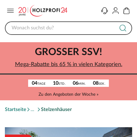
Menü
Kontakt
Konto
Warenk
GROSSER SSV!
Mega-Rabatte bis 65 % in vielen Kategorien.
04
10
06
08
TAGE
STD.
MIN.
SEK.
Zu den Angeboten der Woche »
Startseite
Stelzenhäuser