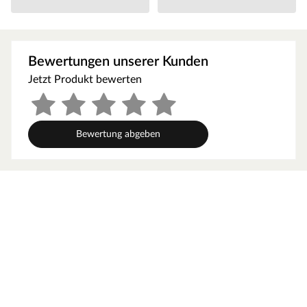
Satteldach aus Massivholzdach geschützt. Die 6,0 m²
große Dachfläche bietet auch der Terrasse noch Schutz
und sorgt für unbeschwertes Spielvergnügen, egal zu
Bewertungen unserer Kunden
welcher Jahreszeit. Unsere Stelzenhäuser bieten mit
einer Rutsche in vielen Farben sowie weiterem
Jetzt Produkt bewerten
umfangreichem Zubehör alles, was das Kinderherz
begehrt.
Bewertung abgeben