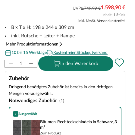
1.598,90 €
UVP
1.749,99 €
Inhalt: 1 Stück
inkl. MwSt.
Versandkostenfrei
B x T x H: 198 x 244 x 309 cm
inkl. Rutsche + Leiter + Rampe
Mehr Produktinformationen
10 bis 15 Werktage
Kostenfreier Stückgutversand
In den Warenkorb
Zubehör
Dringend benötigtes Zubehör ist bereits in den richtigen
Mengen vorausgewählt.
Notwendiges Zubehör
(1)
✓
Ausgewählt
Bitumen-Rechteckschindeln in Schwarz, 3 m²
Bitumen-Rechteckschindeln in Schwarz, 3
m²
Zum Produkt