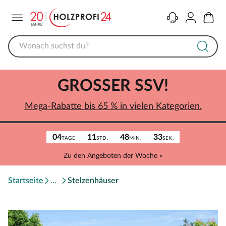
Menü
Kontakt
Konto
Warenk
GROSSER SSV!
Mega-Rabatte bis 65 % in vielen Kategorien.
04
11
48
33
TAGE
STD.
MIN.
SEK.
Zu den Angeboten der Woche »
Startseite
Stelzenhäuser