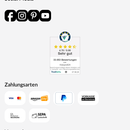
Aufbauhinweis
Stelzenhäuser sind starken Kräften ausgesetzt und
müssen daher durch stabile Verankerungssysteme
gesichert werden, damit spielende Kinder sich nicht
verletzen. Pfosten- bzw. H-Anker sorgen für Stabilität,
da sie sich besonders gut für schwere und hohe
Holzkonstruktionen eignen. Sie sind feuerverzinkt und
werden einbetoniert. An Pfostenankern benötigst du 8
Stück (separat erhältlich).
PRESTIGE GARDEN – GARTENSPIELGERÄTE AUS
HOLZ
Zahlungsarten
Das im niederländischen Putten ansässige Unternehmen
Prestige Garden produziert Outdoor-Spielgeräte für
eindrucksvolle Gartenerlebnisse. Alles, was das
Kinderherz für den Spielplatz im eigenen Garten begehrt,
ist in der umfangreichen Produktpalette zu finden:
Spieltürme, Spielhäuser, Stelzenhäuser und