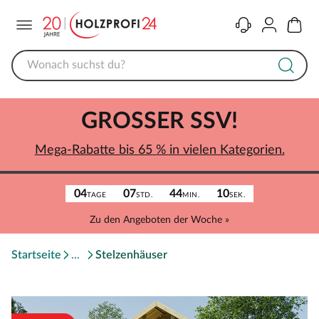
Menü
Kontakt
Konto
Warenk
GROSSER SSV!
Mega-Rabatte bis 65 % in vielen Kategorien.
04
07
44
10
TAGE
STD.
MIN.
SEK.
Zu den Angeboten der Woche »
Startseite
Stelzenhäuser