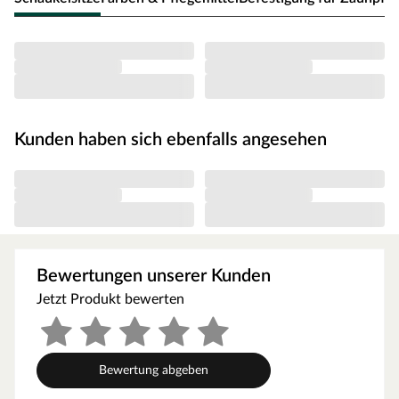
Veranda + Dachüberstände + Schaukel).
Das XL-Stelzenhaus ist mit einer überdachten Veranda
und einem großen Balkon ausgestattet und kann über
eine Holzleiter mit Handlauf erreicht werden. Das
geräumige Spielhaus bietet im Inneren genug Platz für z.
B. eine Kinderküche oder einen Tisch.
Kunden haben sich ebenfalls angesehen
Altersempfehlung
Die allgemeine Altersempfehlung für Stelzenhäuser liegt
bei 3–14 Jahren. Achte aber bitte darauf, dass die Höhe
des Spielgerätes zum Alter bzw. zur Größe deines Kindes
passt.
Die erhöhte Spielgeräteplattform hat eine Podesthöhe
Bewertungen unserer Kunden
von 150 cm.
Jetzt Produkt bewerten
Ausstattung/Lieferumfang
Stelzenhaus Big House XL, Leiter m. Handlauf, 1x
Bewertung abgeben
Fensterläden, 1x Blumenkasten, Sandkasten, Rutsche blau,
Einzelschaukel mit 1 Schaukelsitz blau, detaillierte