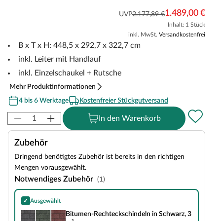
1.489,00 €
UVP
2.177,89 €
Inhalt: 1 Stück
inkl. MwSt.
Versandkostenfrei
B x T x H: 448,5 x 292,7 x 322,7 cm
inkl. Leiter mit Handlauf
inkl. Einzelschaukel + Rutsche
Mehr Produktinformationen
4 bis 6 Werktage
Kostenfreier Stückgutversand
In den Warenkorb
Zubehör
Dringend benötigtes Zubehör ist bereits in den richtigen
Mengen vorausgewählt.
Notwendiges Zubehör
(1)
✓
Ausgewählt
Bitumen-Rechteckschindeln in Schwarz, 3 m²
Bitumen-Rechteckschindeln in Schwarz, 3