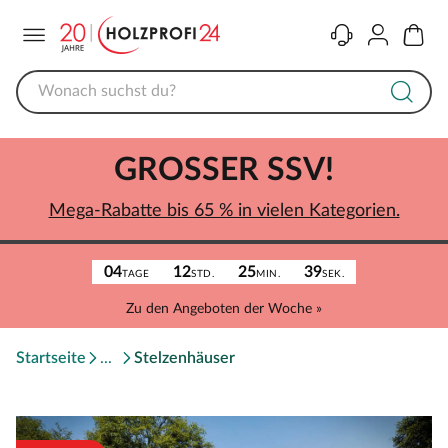
Menü
Kontakt
Konto
Warenk
GROSSER SSV!
Mega-Rabatte bis 65 % in vielen Kategorien.
04
12
25
39
TAGE
STD.
MIN.
SEK.
Zu den Angeboten der Woche »
Startseite
Stelzenhäuser