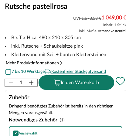
Rutsche pastellrosa
1.049,00 €
UVP
1.673,58 €
Inhalt: 1 Stück
inkl. MwSt.
Versandkostenfrei
B x T x H ca. 480 x 210 x 305 cm
inkl. Rutsche + Schaukelsitze pink
Kletterwand mit Seil + bunten Klettersteinen
Mehr Produktinformationen
7 bis 10 Werktage
Kostenfreier Stückgutversand
In den Warenkorb
Zubehör
Dringend benötigtes Zubehör ist bereits in den richtigen
Mengen vorausgewählt.
Notwendiges Zubehör
(1)
✓
Ausgewählt
Bodenanker Schraube feuerverzinkt