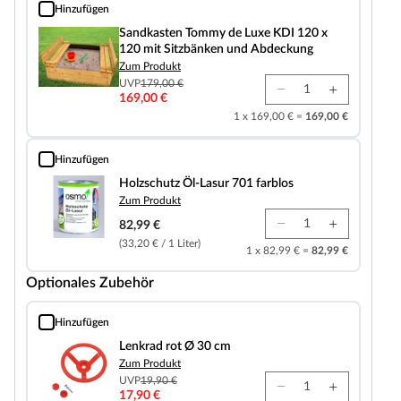
Hinzufügen
Sandkasten Tommy de Luxe KDI 120 x 120 mit Sitzbänken und Abdeckung
Sandkasten Tommy de Luxe KDI 120 x
120 mit Sitzbänken und Abdeckung
Zum Produkt
UVP
179,00 €
169,00 €
1 x 169,00 € =
169,00 €
Hinzufügen
Holzschutz Öl-Lasur 701 farblos
Holzschutz Öl-Lasur 701 farblos
Zum Produkt
82,99 €
(33,20 € / 1 Liter)
1 x 82,99 € =
82,99 €
Optionales Zubehör
Hinzufügen
Lenkrad rot Ø 30 cm
Lenkrad rot Ø 30 cm
Zum Produkt
UVP
19,90 €
17,90 €