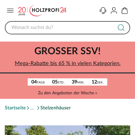
Menü
Kontakt
Konto
Warenk
GROSSER SSV!
Mega-Rabatte bis 65 % in vielen Kategorien.
04
05
39
12
TAGE
STD.
MIN.
SEK.
Zu den Angeboten der Woche »
Startseite
Stelzenhäuser