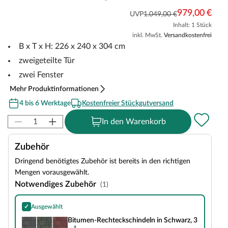
979,00 €
UVP
1.049,00 €
Inhalt: 1 Stück
inkl. MwSt.
Versandkostenfrei
B x T x H: 226 x 240 x 304 cm
zweigeteilte Tür
zwei Fenster
Mehr Produktinformationen
4 bis 6 Werktage
Kostenfreier Stückgutversand
In den Warenkorb
Zubehör
Dringend benötigtes Zubehör ist bereits in den richtigen
Mengen vorausgewählt.
Notwendiges Zubehör
(1)
✓
Ausgewählt
Bitumen-Rechteckschindeln in Schwarz, 3 m²
Bitumen-Rechteckschindeln in Schwarz, 3