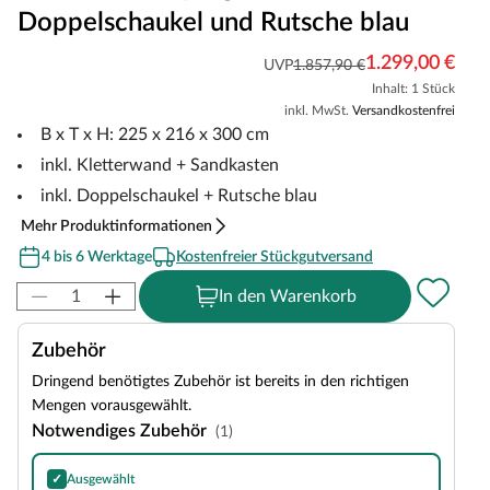
Doppelschaukel und Rutsche blau
1.299,00 €
UVP
1.857,90 €
Inhalt: 1 Stück
inkl. MwSt.
Versandkostenfrei
B x T x H: 225 x 216 x 300 cm
inkl. Kletterwand + Sandkasten
inkl. Doppelschaukel + Rutsche blau
Mehr Produktinformationen
4 bis 6 Werktage
Kostenfreier Stückgutversand
In den Warenkorb
Zubehör
Dringend benötigtes Zubehör ist bereits in den richtigen
Mengen vorausgewählt.
Notwendiges Zubehör
(1)
✓
Ausgewählt
Bitumen-Rechteckschindeln in Schwarz, 3 m²