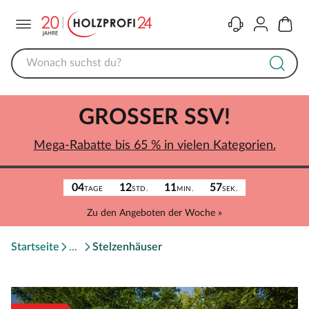
Menü
Kontakt
Konto
Warenk
GROSSER SSV!
Mega-Rabatte bis 65 % in vielen Kategorien.
04
12
11
57
TAGE
STD.
MIN.
SEK.
Zu den Angeboten der Woche »
Startseite
Stelzenhäuser