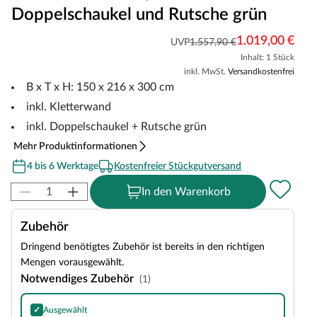
Doppelschaukel und Rutsche grün
1.019,00 €
UVP
1.557,90 €
Inhalt: 1 Stück
inkl. MwSt.
Versandkostenfrei
B x T x H: 150 x 216 x 300 cm
inkl. Kletterwand
inkl. Doppelschaukel + Rutsche grün
Mehr Produktinformationen
4 bis 6 Werktage
Kostenfreier Stückgutversand
In den Warenkorb
Zubehör
Dringend benötigtes Zubehör ist bereits in den richtigen
Mengen vorausgewählt.
Notwendiges Zubehör
(1)
✓
Ausgewählt
Bitumen-Rechteckschindeln in Schwarz, 3 m²