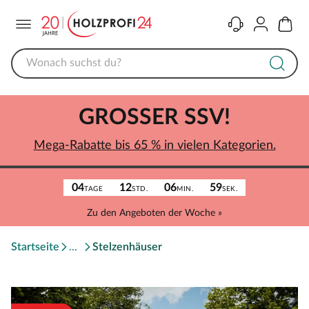
Menü
Kontakt
Konto
Warenk
GROSSER SSV!
Mega-Rabatte bis 65 % in vielen Kategorien.
04
12
06
59
TAGE
STD.
MIN.
SEK.
Zu den Angeboten der Woche »
Startseite
Stelzenhäuser