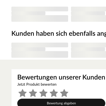
Belladoor – Gartenausstattung zu fair
Belladoor ist die Tür ins Grüne. Mit hochwertigen Quali
immer im Trend. Von Terrassendielen und -fliesen über S
Garagentor und praktischen Hochbeet bis hin zu einer gr
Belladoor keine Wünsche offen. Dabei setzt der Herstelle
Kunden haben sich ebenfalls a
Konstruktionen und zuverlässige, langlebige Materialen 
hervorragende Qualität zum kleinen Preis.
ACHTUNG:
Nicht für Kinder unter 3 Jahren geeignet. Geeignet für Ki
Gesamtgewicht Stelzenhaus: 50 kg. Zulässiges Gesamtge
unmittelbarer Aufsicht von Erwachsenen. Stolper- und/od
Bewertungen unserer Kunden
Bereich (DIN EN 71-8). Ausschließlich für die Verwendung
Spielhöhe von über 60 cm müssen auf einer weichen Unte
Jetzt Produkt bewerten
werden. Bei Spieltürmen/Stelzenhäusern mit einer Spiel
ebenfalls empfohlen.
Die Grundkonstruktion ist in regelmäßigen Abständen au
Bewertung abgeben
kontrollieren. Um die Stabilität zu gewährleisten, müsse