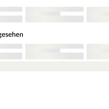
en Preisen
tätsprodukten für den Outdoorbereich liegst du
ichtschutz- und Gartenzäune, dem idealen
oßen Auswahl an Spielgeräten für Kinder lässt
r auf beständige Konstanten: Stabile
ngesehen
für dauerhafte Freude an den Produkten –
nder von 3 bis 14 Jahren. Zulässiges
wicht Rutsche: 70 kg. Benutzung nur unter
er Sturzgefahr. Nur für den häuslichen, privaten
 im Freien. Spieltürme/Stelzenhäuser mit einer
rlage wie Gras oder Holzspänen aufgestellt
höhe unter 60 cm wird eine weiche Unterlage
f etwaige Beschädigung und Fäulnisbefall zu
n die Pfosten im Boden verankert werden. Die