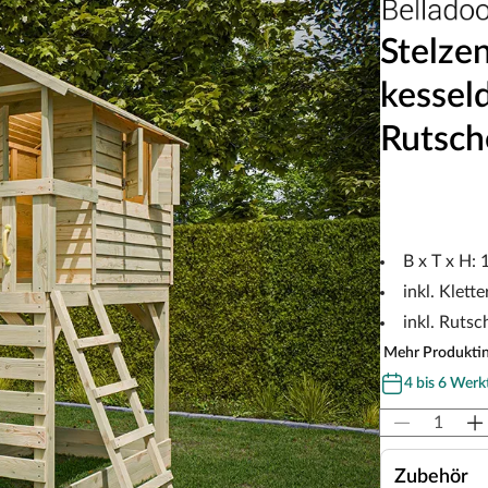
Stelze
kessel
Rutsch
B x T x H:
inkl. Klett
inkl. Rutsc
Mehr Produkti
4 bis 6 Werk
Zubehör