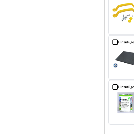
dert den kindlichen Bewegungseifer. Das
ei 3–14 Jahren. Achte aber bitte darauf, dass die
indes passt.
Hinzufüg
on 145 cm.
Fallschutzma
tegriffe, Rutsche, Beschläge, Montageanleitung,
Hinzufüg
Holzschutz Öl
 enthalten. Die Rutsche lässt sich mit wenigen
ndet sich an der Unterseite der Rutsche ein Anschluss
rgestellt werden kann. Die Rutsche besteht aus drei