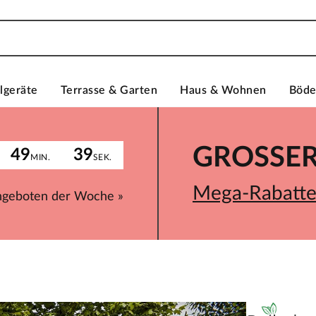
lgeräte
Terrasse & Garten
Haus & Wohnen
Böd
GROSSER 
49
39
MIN.
SEK.
Mega-Rabatte 
ngeboten der Woche »