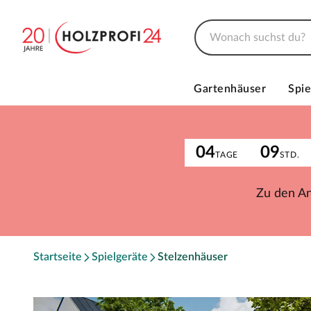
Gartenhäuser
Spie
04
09
TAGE
STD.
Zu den A
Startseite
Spielgeräte
Stelzenhäuser