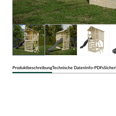
Produktbeschreibung
Technische Daten
Info-PDFs
Sicher
Belladoor Stelzenhaus Luis kesse
Rutsche grau
Material: Holz, B x T x H: 150 x 216 x 300 cm, inkl. Klett
Dieses Stelzenhaus bietet deinem Kind ein eigenes Reich