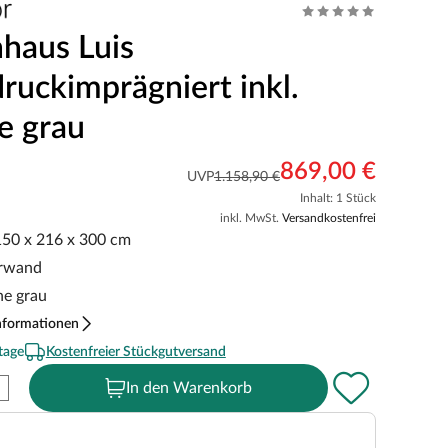
nhaus Luis
druckimprägniert inkl.
e grau
869,00 €
UVP
1.158,90 €
Inhalt: 1 Stück
inkl. MwSt.
Versandkostenfrei
 150 x 216 x 300 cm
erwand
he grau
nformationen
tage
Kostenfreier Stückgutversand
In den Warenkorb