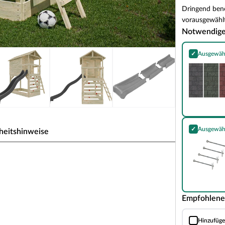
Dringend benö
vorausgewählt
Notwendig
✓
Ausgewäh
Bitumen-Rech
✓
Ausgewäh
heitshinweise
SPARSET Bode
ldruckimprägniert inkl.
Empfohlene
erwand, inkl. Rutsche grau
 in erwachsenenfreier Zone. Das Häuschen ist
Hinzufüg
Haltegriffe Sm