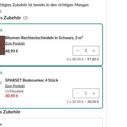
tigtes Zubehör ist bereits in den richtigen Mengen
.
es Zubehör
(2)
lt
teckschindeln in Schwarz, 3 m²
Bitumen-Rechteckschindeln in Schwarz, 3 m²
Zum Produkt
48,90 €
2 x 48,90 € =
97,80 €
lt
nanker, 4 Stück
SPARSET Bodenanker, 4 Stück
Zum Produkt
UVP
51,60 €
30,90 €
1 x 30,90 € =
30,90 €
s Zubehör
en
art-Line Set gelb 2 Stück