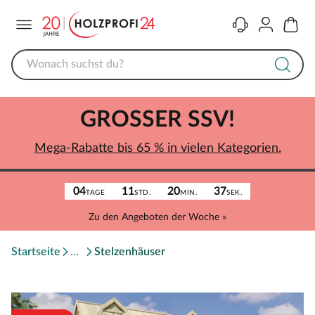
Menü
Kontakt
Konto
Warenk
GROSSER SSV!
Mega-Rabatte bis 65 % in vielen Kategorien.
04
11
20
37
TAGE
STD.
MIN.
SEK.
Zu den Angeboten der Woche »
Startseite
Stelzenhäuser