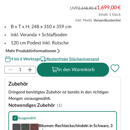
1.699,00 €
UVP
2.348,90 €
Inhalt: 1 Stück
inkl. MwSt.
Versandkostenfrei
B x T x H: 248 x 310 x 359 cm
inkl. Veranda + Schlafboden
120 cm Podest inkl. Rutsche
Mehr Produktinformationen
4 bis 6 Werktage
Kostenfreier Stückgutversand
In den Warenkorb
Zubehör
Dringend benötigtes Zubehör ist bereits in den richtigen
Mengen vorausgewählt.
Notwendiges Zubehör
(1)
✓
Ausgewählt
Bitumen-Rechteckschindeln in Schwarz, 3 m²
Bitumen-Rechteckschindeln in Schwarz, 3