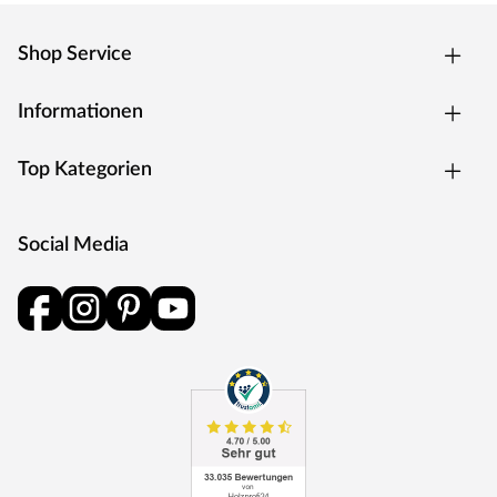
wie Lack oder Lasur.
Aufbauhinweis
Shop Service
Stelzenhäuser sind starken Kräften ausgesetzt und
müssen daher durch stabile Verankerungssysteme
Informationen
gesichert werden, damit spielende Kinder sich nicht
verletzen. Pfosten- bzw. H-Anker sorgen für Stabilität,
Top Kategorien
da sie sich besonders gut für schwere und hohe
Holzkonstruktionen eignen. Sie sind feuerverzinkt und
werden einbetoniert. An Pfostenankern benötigst du 8
Social Media
Stück (separat erhältlich).
PRESTIGE GARDEN – GARTENSPIELGERÄTE AUS
HOLZ
Das im niederländischen Putten ansässige Unternehmen
Prestige Garden produziert Outdoor-Spielgeräte für
eindrucksvolle Gartenerlebnisse. Alles, was das
Kinderherz für den Spielplatz im eigenen Garten begehrt,
ist in der umfangreichen Produktpalette zu finden:
Spieltürme, Spielhäuser, Stelzenhäuser und