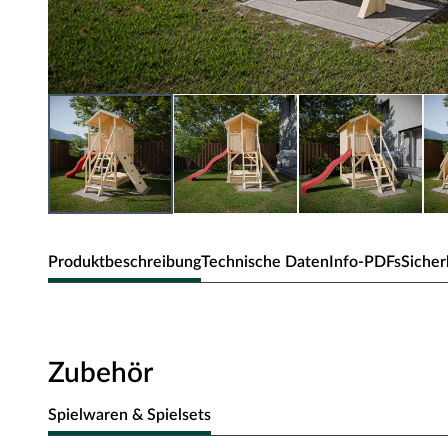
Produktbeschreibung
Technische Daten
Info-PDFs
Sicher
Belladoor Stelzenhaus SET "Nele"
Tolles Stelzenhaus inkl. Sandkasten, Kletterwand und R
Zubehör
Sicherer Aufstieg
Spielwaren & Spielsets
Das Stelzenhaus lässt sich durch eine Treppe mit eingelass
erklimmen und ist somit auch schon für die Kleinsten geeig