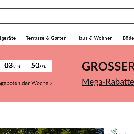
lgeräte
Terrasse & Garten
Haus & Wohnen
Böd
GROSSER 
03
50
MIN.
SEK.
Mega-Rabatte 
ngeboten der Woche »