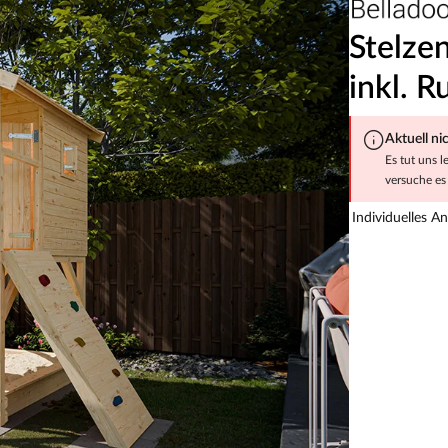
Stelze
inkl. R
Aktuell ni
Es tut uns l
versuche es 
Individuelles A