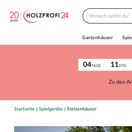
Gartenhäuser
Spie
04
11
TAGE
STD.
Zu den A
Startseite
Spielgeräte
Stelzenhäuser