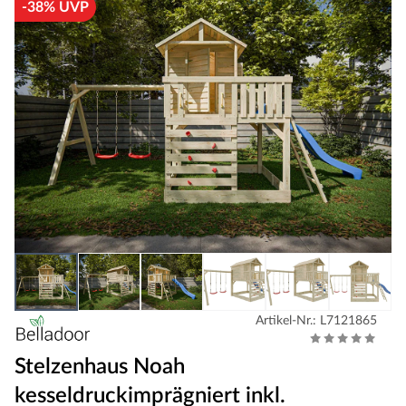
-38% UVP
Artikel-Nr.: L7121865
Stelzenhaus Noah
kesseldruckimprägniert inkl.