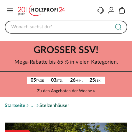
Menü
Kontakt
Konto
Warenk
GROSSER SSV!
Mega-Rabatte bis 65 % in vielen Kategorien.
05
03
26
25
TAGE
STD.
MIN.
SEK.
Zu den Angeboten der Woche »
Startseite
Stelzenhäuser