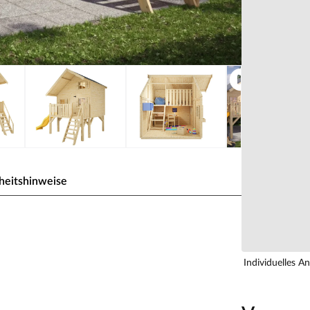
heitshinweise
15 mm naturbelassen mit
Individuelles A
eit für großes Spielvergnügen bei den Kindern.