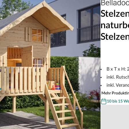
Stelze
naturbe
Stelze
B x T x H:
inkl. Rutsc
inkl. Veran
Mehr Produkti
10 bis 15 W