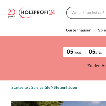
Gartenhäuser
Spie
05
05
TAGE
STD.
Zu den A
Startseite
Spielgeräte
Stelzenhäuser