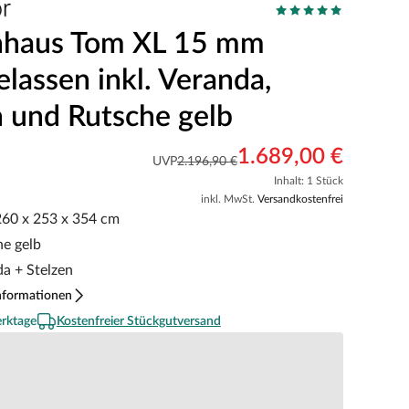
nhaus Tom XL 15 mm
lassen inkl. Veranda,
n und Rutsche gelb
1.689,00 €
UVP
2.196,90 €
Inhalt: 1 Stück
inkl. MwSt.
Versandkostenfrei
 260 x 253 x 354 cm
he gelb
da + Stelzen
nformationen
erktage
Kostenfreier Stückgutversand