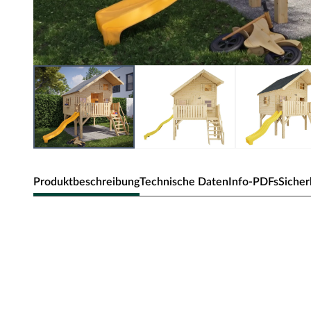
Produktbeschreibung
Technische Daten
Info-PDFs
Sicher
Stelzenhaus Kinderspielhaus Tom XL 
Veranda, Stelzen und Rutsche
Das 15 mm starke Spielhaus sorgt mit seiner Vielfältigk
Highlights