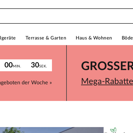
lgeräte
Terrasse & Garten
Haus & Wohnen
Böd
GROSSER 
00
30
MIN.
SEK.
Mega-Rabatte 
ngeboten der Woche »