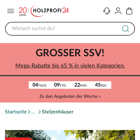
Menü
Kontakt
Konto
Warenk
GROSSER SSV!
Mega-Rabatte bis 65 % in vielen Kategorien.
04
09
22
45
TAGE
STD.
MIN.
SEK.
Zu den Angeboten der Woche »
Startseite
Stelzenhäuser