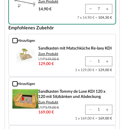
Zum Produkt
14,90 €
7 x 14,90 € =
104,30 €
Empfohlenes Zubehör
Hinzufügen
Sandkasten mit Matschküche Re-laxy KDI
Sandkasten mit Matschküche Re-laxy KDI
Zum Produkt
UVP
149,00 €
129,00 €
1 x 129,00 € =
129,00 €
Hinzufügen
Sandkasten Tommy de Luxe KDI 120 x 120 mit Sitzbänken und Abdeckung
Sandkasten Tommy de Luxe KDI 120 x
120 mit Sitzbänken und Abdeckung
Zum Produkt
UVP
179,00 €
169,00 €
1 x 169,00 € =
169,00 €