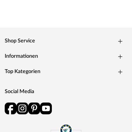
ACHTUNG:
Nicht für Kinder unter 3 Jahren geeignet. Geeignet für
Kinder von 3 bis 14 Jahren. Zulässiges Gesamtgewicht
Stelzenhaus: 150 kg. Benutzung nur unter unmittelbarer
Aufsicht von Erwachsenen. Stolper- und/oder
Sturzgefahr. Nur für den häuslichen, privaten Bereich
Shop Service
(DIN EN 71-8). Ausschließlich für die Verwendung im
Freien. Spieltürme/Stelzenhäuser mit einer Spielhöhe
Informationen
von über 60 cm müssen auf einer weichen Unterlage wie
Gras oder Holzspänen aufgestellt werden. Bei
Top Kategorien
Spieltürmen/Stelzenhäusern mit einer Spielhöhe unter
60 cm wird eine weiche Unterlage ebenfalls empfohlen.
Die Grundkonstruktion ist in regelmäßigen Abständen
Social Media
auf etwaige Beschädigung und Fäulnisbefall zu
kontrollieren. Um die Stabilität zu gewährleisten, müssen
die Pfosten im Boden verankert werden. Die
Schraubverbindungen sind in regelmäßigen Abständen
(ca. 4 Wochen, je nach Benutzungshäufigkeit und Alter
des Spielgerätes) auf festen Sitz und Stabilität zu