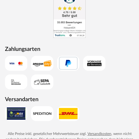
überprüfen. Die angegebenen Maße können geringfügig
abweichen.
Aus produktionstechnischen Gründen können
Artikelbestandteile wie Abdeckkappen, Haltegriffe, Seile
etc. farblich vom Bildmaterial abweichen. Die
Abweichungen stellen keinen Reklamationsgrund dar.
Zahlungsarten
Versandarten
Alle Preise inkl. gesetzlicher Mehrwertsteuer zzgl.
Versandkosten
, wenn nicht