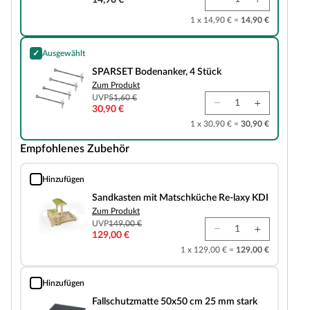
14,90 €
1 x 14,90 € =
14,90 €
✓
Ausgewählt
SPARSET Bodenanker, 4 Stück
SPARSET Bodenanker, 4 Stück
Zum Produkt
UVP
51,60 €
30,90 €
1 x 30,90 € =
30,90 €
Empfohlenes Zubehör
Hinzufügen
Sandkasten mit Matschküche Re-laxy KDI
Sandkasten mit Matschküche Re-laxy KDI
Zum Produkt
UVP
149,00 €
129,00 €
1 x 129,00 € =
129,00 €
Hinzufügen
Fallschutzmatte 50x50 cm 25 mm stark
Fallschutzmatte 50x50 cm 25 mm stark