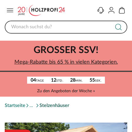
Menü
Kontakt
Konto
Warenk
GROSSER SSV!
Mega-Rabatte bis 65 % in vielen Kategorien.
04
12
28
55
TAGE
STD.
MIN.
SEK.
Zu den Angeboten der Woche »
Startseite
Stelzenhäuser