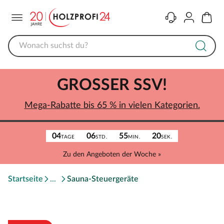
Menü
Kontakt
Konto
Warenk
GROSSER SSV!
Mega-Rabatte bis 65 % in vielen Kategorien.
04
06
55
20
TAGE
STD.
MIN.
SEK.
Zu den Angeboten der Woche »
Startseite
Sauna-Steuergeräte