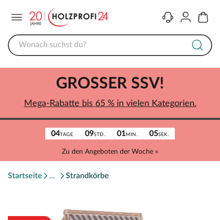
Menü
Kontakt
Konto
Warenk
GROSSER SSV!
Mega-Rabatte bis 65 % in vielen Kategorien.
04
09
01
05
TAGE
STD.
MIN.
SEK.
Zu den Angeboten der Woche »
Startseite
Strandkörbe