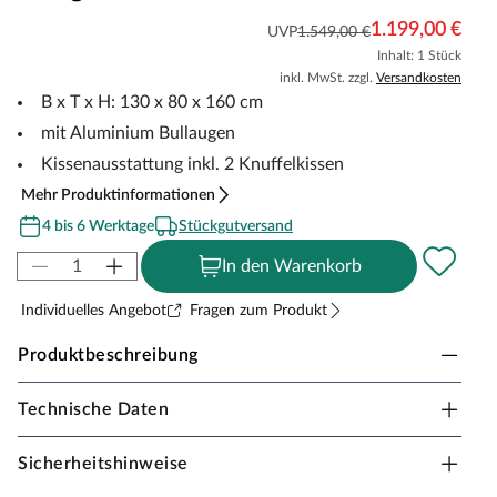
1.199,00 €
UVP
1.549,00 €
Inhalt: 1 Stück
inkl. MwSt. zzgl.
Versandkosten
B x T x H: 130 x 80 x 160 cm
mit Aluminium Bullaugen
Kissenausstattung inkl. 2 Knuffelkissen
Mehr Produktinformationen
4 bis 6 Werktage
Stückgutversand
In den Warenkorb
Individuelles Angebot
Fragen zum Produkt
Produktbeschreibung
Technische Daten
deVries Pure Cliff XL Sun Strandkorb – Design
481
Sicherheitshinweise
Urlaubsfeeling im eigenen Garten: Der deVries Pure Cliff