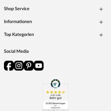
Ausstattung im Detail
Shop Service
Zwei Klapptische links und rechts halten Getränke und
Snacks griffbereit. Das Staufach im Sockelbereich bietet
Informationen
praktischen Platz für Lektüre, Sonnencreme oder
Kleinigkeiten. Der Strandkorb wird zerlegt geliefert – die
Top Kategorien
mitgelieferte Montageanleitung ermöglicht einen
schnellen und problemlosen Aufbau.
Social Media
XL-Sitzfläche für 2 Personen, 126 cm breit
Polyrattan-Geflecht White Kubu, 7 mm, beidseitig
geflochten mit Windschutzfolie
Pinie-Gestell, Light Brown Brushed
2 Aluminium-Bullaugen im Oberkorb
Stufenlos verstellbare Rückenlehne mit Liftersystem
Olefin-Bezug grau gestreift, herausnehmbar & waschbar
2 Klapptische & ausziehbare Fußstützen
Staufach im Sockel