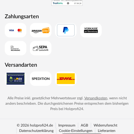
deVries – Qualität aus niederländischer Tradition
Zahlungsarten
deVries steht für hochwertige Strandkörbe und
Gartenmöbel in niederländischer Designtradition. Jeder
Strandkorb wird in sorgfältiger Handarbeit gefertigt.
Geringfügige Abweichungen in Farbe, Struktur und
Maßen sind Ausdruck der individuellen Handwerkskunst
und unterstreichen den Unikat-Charakter jedes Stücks.
Versandarten
Alle Preise inkl. gesetzlicher Mehrwertsteuer zzgl.
Versandkosten
, wenn nicht
anders beschrieben. Die durchgestrichenen Preise entsprechen dem bisherigen
Preis bei
Holzprofi24
.
© 2026 holzprofi24.de
Impressum
AGB
Widerrufsrecht
Datenschutzerklärung
Cookie-Einstellungen
Lieferanten