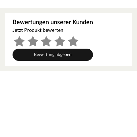
XL Sun bringt das Strandgefühl direkt zu dir nach Hause.
Das Zusammenspiel aus massivem Pinie-Gestell in Light
Brown Brushed und dem hochwertigen Polyrattan-
Bewertungen unserer Kunden
Geflecht in White Kubu verleihen diesem XL-Strandkorb
Jetzt Produkt bewerten
eine moderne, zeitlose Optik. – und bietet dir und einer
weiteren Person großzügigen Sitzkomfort.
Materialien & Verarbeitung
Bewertung abgeben
Das tragende Gestell besteht aus massiver Pinie – ein
robustes Naturholz, das durch die gebürstete Light-
Brown-Behandlung für erhöhte Witterungsbeständigkeit
sorgt. Der Korpus ist beidseitig mit Polyrattan in der
Farbe White Kubu geflochten und verfügt über eine
innenliegende Windschutzfolie, die effektiv vor Zugluft
schützt. Auf einen textilen Innenausschlag wurde
bewusst verzichtet: Das verhindert
Feuchtigkeitsansammlungen und damit Schimmelbildung
– ein klarer Vorteil für die Langlebigkeit des Strandkorbs.
Komfort & Funktion