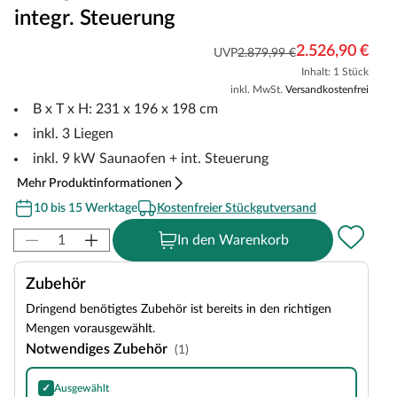
integr. Steuerung
2.526,90 €
UVP
2.879,99 €
Inhalt: 1 Stück
inkl. MwSt.
Versandkostenfrei
B x T x H: 231 x 196 x 198 cm
inkl. 3 Liegen
inkl. 9 kW Saunaofen + int. Steuerung
Mehr Produktinformationen
10 bis 15 Werktage
Kostenfreier Stückgutversand
In den Warenkorb
Zubehör
Dringend benötigtes Zubehör ist bereits in den richtigen
Mengen vorausgewählt.
Notwendiges Zubehör
(1)
✓
Ausgewählt
Harvia Olivine Diabase Saunasteine, Inhalt: 20 kg