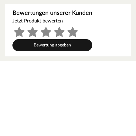
werden, um gute Luftzirkulation zu gewährleisten. So
kann feucht-warme Luft besser abziehen. In diesem
Bewertungen unserer Kunden
Zusammenhang müssen die Mindestraumhöhe und -
Jetzt Produkt bewerten
breite beachtet werden.
Grundausstattung
Bewertung abgeben
Innenmaße: Die Innenmaße dieser Sauna mit B 216 x T
181 x H 192 cm erlauben es, dass 2-3 Personen
gleichzeitig saunieren können.
Saunaliegen: Mit 3 Liegen wird das Erlebnis für jeden
Saunagast besonders angenehm. In der Grundausstattung
sind folgende Liegebänke enthalten: 2 Liegen, jeweils ca.
57 cm breit, 1 Liege, ca. 52 cm breit, (massives Espenholz).
Fronteinstieg: Die klassische Einstiegsart ist besonders
formschön und sehr beliebt. Zudem ermöglicht der direkte
Einstieg von vorne ein geräumiges und atmosphärisches
Ankommen im Inneren der Sauna.
Spiegelbar: Für eine höhere Flexibilität beim Aufbau ist bei
dieser Sauna eine gespiegelte Montage möglich. Sie kann