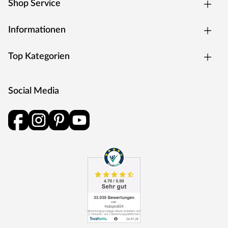
Das Herzstück einer Sauna ist ihr Ofen: Er haucht ihr
Shop Service
Leben ein, bestimmt wie warm es wird und welche Art
von Saunagang genossen werden kann. Für eine
Informationen
klassische, finnische Sauna ist dieser 9 kW (3 x 16 A)
starke Saunaofen optimal. Er erreicht eine Temperatur
Top Kategorien
von bis zu 110 °C und besitzt einen feueraluminierten
Innenmantel.
Social Media
Außenmantel aus Edelstahl
Feueraluminierter Innenmantel gegen Knackgeräusche
Rückwand und Elektroanschlusskasten aus
feueraluminisiertem Stahl
Maße (B x H x T): 41 x 50 x 37 cm
Steuergerät
Bei dieser Sauna ist ein Saunaofen mit integrierter
Steuerung inklusive. Die Steuerung ist direkt am Ofen
verbaut und lässt sich durch praktische und robuste
Drehschalter besonders leicht bedienen. Die