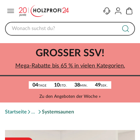
Menü
Kontakt
Konto
Warenk
GROSSER SSV!
Mega-Rabatte bis 65 % in vielen Kategorien.
04
10
38
49
TAGE
STD.
MIN.
SEK.
Zu den Angeboten der Woche »
Startseite
Systemsaunen