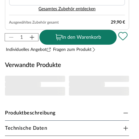
Gesamtes Zubehör entdecken
29,90 €
Ausgewähltes Zubehör gesamt
In den Warenkorb
Individuelles Angebot
Fragen zum Produkt
Verwandte Produkte
Produktbeschreibung
Technische Daten
Karibu Innensauna Gobin in Systembauweise für
2-3 Personen