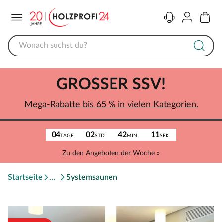
Menü
Kontakt
Konto
Warenk
GROSSER SSV!
Mega-Rabatte bis 65 % in vielen Kategorien.
04
02
42
11
TAGE
STD.
MIN.
SEK.
Zu den Angeboten der Woche »
Startseite
Systemsaunen