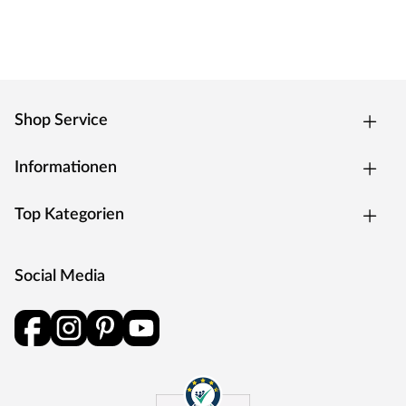
Einheit und ermöglicht damit gleich vier facettenreiche
Saunagang-Variationen: die besonders heiße und
trockene finnische Sauna, die stärkende Kräuterdampf-
Kur, das feuchtwarme Soft-Dampfbad und das
schonende Familienbad.
Shop Service
Außenmantel aus Edelstahl
Integrierte Verdampfereinheit mit Ablauf (4 L Füllmenge)
Informationen
Abnehmbares Bodenblech mit Tropfschale
Top Kategorien
Aluminium-Druckguss-Abdeckrahmen
Maße (B x H x T): 41 x 50 x 37 cm
Wassermangelüberwachung
Social Media
Trockenlaufschutz
Verdampferschale zum Beispiel für ätherische Öle
Steuergerät
Bei dieser Innensauna ist ein Saunaofen mit einer