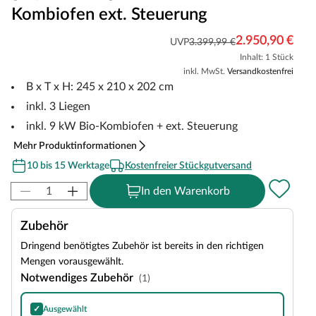
Kombiofen ext. Steuerung
2.950,90 €
UVP
3.399,99 €
Inhalt: 1 Stück
inkl. MwSt.
Versandkostenfrei
B x T x H: 245 x 210 x 202 cm
inkl. 3 Liegen
inkl. 9 kW Bio-Kombiofen + ext. Steuerung
Mehr Produktinformationen
10 bis 15 Werktage
Kostenfreier Stückgutversand
In den Warenkorb
Zubehör
Dringend benötigtes Zubehör ist bereits in den richtigen
Mengen vorausgewählt.
Notwendiges Zubehör
(1)
✓
Ausgewählt
Harvia Olivine Diabase Saunasteine, Inhalt: 20 kg