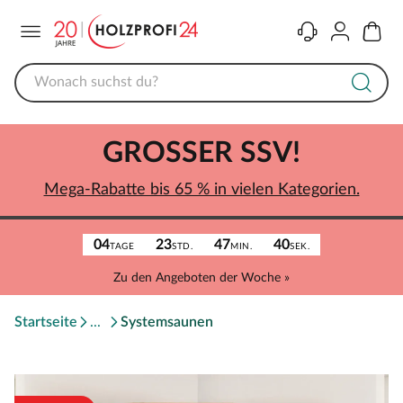
Menü
Kontakt
Konto
Warenk
GROSSER SSV!
Mega-Rabatte bis 65 % in vielen Kategorien.
04
23
47
40
TAGE
STD.
MIN.
SEK.
Zu den Angeboten der Woche »
Startseite
Systemsaunen