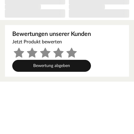
schnell auf.
Bei der Montage einer Sauna muss ein Mindestabstand
von 10 cm zu Wänden und Decke unbedingt eingehalten
werden, um gute Luftzirkulation zu gewährleisten. So
kann feucht-warme Luft besser abziehen. In diesem
Bewertungen unserer Kunden
Zusammenhang müssen die Mindestraumhöhe und -
Jetzt Produkt bewerten
breite beachtet werden.
Grundausstattung
Bewertung abgeben
Innenmaße: Die Innenmaße dieser Sauna mit B 216 x T
181 x H 192 cm erlauben es, dass 2-3 Personen
gleichzeitig saunieren können.
Saunaliegen: Auf 3 Liegen aus massivem Espenholz wird
das Sauna-Erlebnis besonders bequem. Folgende
Saunabänke werden mitgeliefert: 2 Liegen, jeweils ca. 57
cm breit, 1 Liege, ca. 52 cm breit, (massives Espenholz).
Eckeinstieg: Besonders gut eignet sie sich für kleine
Räume. Sie nutzt jeden Quadratmeter sinnvoll und ist in
nahezu jeden Raum integrierbar - äußerst kompakt und