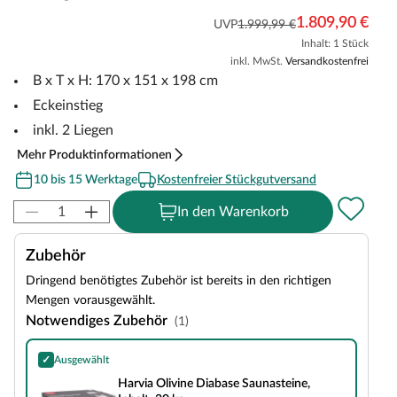
1.809,90 €
UVP
1.999,99 €
Inhalt: 1 Stück
inkl. MwSt.
Versandkostenfrei
B x T x H: 170 x 151 x 198 cm
Eckeinstieg
inkl. 2 Liegen
Mehr Produktinformationen
10 bis 15 Werktage
Kostenfreier Stückgutversand
In den Warenkorb
Zubehör
Dringend benötigtes Zubehör ist bereits in den richtigen
Mengen vorausgewählt.
Notwendiges Zubehör
(1)
✓
Ausgewählt
Harvia Olivine Diabase Saunasteine, Inhalt: 20 kg
Harvia Olivine Diabase Saunasteine,