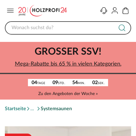
Menü
Kontakt
Konto
Warenk
GROSSER SSV!
Mega-Rabatte bis 65 % in vielen Kategorien.
04
09
54
02
TAGE
STD.
MIN.
SEK.
Zu den Angeboten der Woche »
Startseite
Systemsaunen