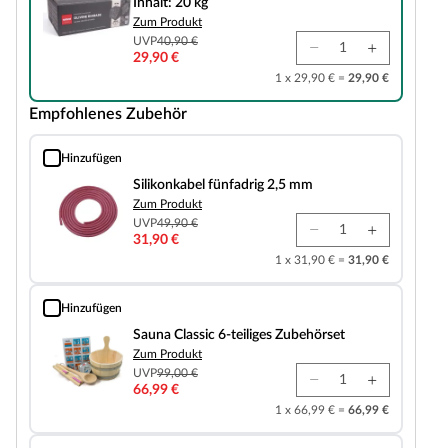
Inhalt: 20 kg
Zum Produkt
UVP
40,90 €
29,90 €
1 x 29,90 € =
29,90 €
Empfohlenes Zubehör
Hinzufügen
Silikonkabel fünfadrig 2,5 mm
Silikonkabel fünfadrig 2,5 mm
Zum Produkt
UVP
49,90 €
31,90 €
1 x 31,90 € =
31,90 €
Hinzufügen
Sauna Classic 6-teiliges Zubehörset
Sauna Classic 6-teiliges Zubehörset
Zum Produkt
UVP
99,00 €
66,99 €
1 x 66,99 € =
66,99 €