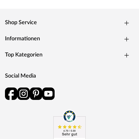
Kopfstütze aus Espenholz, Kopfstütze aus Espenholz,
Ofenschutzgitter aus massivem Fichtenholz (B 60 x T 51
x H 80 cm) , Beschläge & Montageanleitung.
Shop Service
Empfohlenes Zubehör
Bitte beachten: Im Lieferumfang dieser Sauna ist KEIN
Informationen
Saunaofen enthalten. Von dieser Sauna sind jedoch
Varianten inkl. Saunaofen erhältlich (siehe oberhalb des
Top Kategorien
Warenkorb-Buttons). Zusätzlich findest Du im
Onlineshop eine große Auswahl an verschiedenen Öfen.
Die Lieferung der Sauna erfolgt ohne Saunaofen und -
Social Media
steuerung. Diese können in unserem Online Shop
separat erworben werden. Falls Du Dich nicht für einen
Ofen mit integrierter Steuerung entscheidest, kannst Du
eine externe Steuerung kaufen. Diese ist praktisch
außerhalb der Sauna bedienbar und verfügt über
vielseitige Einstellungsmöglichkeiten.
Diabassteine sind nicht im Lieferumfang enthalten. Die
beliebten Saunasteine sind für alle Saunaöfen geeignet