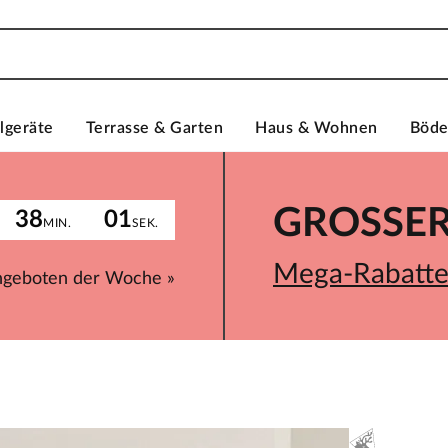
lgeräte
Terrasse & Garten
Haus & Wohnen
Böd
GROSSER 
38
01
MIN.
SEK.
Mega-Rabatte 
ngeboten der Woche »