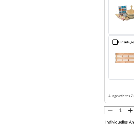
z und einer 42 mm dicken Dämmschicht aus
alplatte und Mineraldämmwolle ausgestattet. Mit
soliert und somit besonders energiesparend.
ystemsauna extra schnell auf.
von 10 cm zu Wänden und Decke unbedingt
isten. So kann feucht-warme Luft besser
Hinzufüg
Bodenrost (Fi
aumhöhe und -breite beachtet werden.
 x H 192 cm erlauben es, dass 1-2 Personen
agast besonders angenehm. In der Grundausstattung sind
ssives Espenholz).
Ausgewähltes Z
rmschön und sehr beliebt. Zudem ermöglicht der direkte
nkommen im Inneren der Sauna.
 dieser Sauna eine gespiegelte Montage möglich. Sie kann
Individuelles A
ms aufgebaut werden.
ierten LED-Lampen zaubert harmonisches Licht um