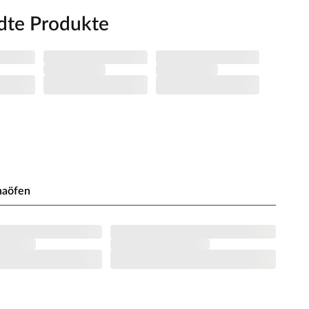
dte Produkte
naöfen