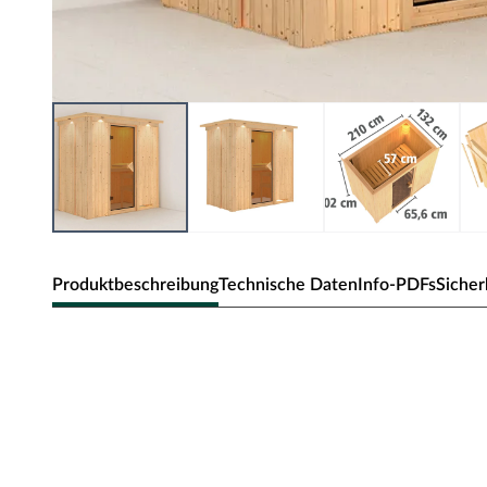
Produktbeschreibung
Technische Daten
Info-PDFs
Sicher
Karibu Innensauna Variado in System
Dieses Saunamodell – eine System- bzw. Elementsauna –
Bauweise aus, d.h. die Wandelemente bestehen aus einzel
Wandelemente ermöglichen einen schnellen Aufbau inne
Die Außenwände der Sichtseiten bestehen aus zwei 12,