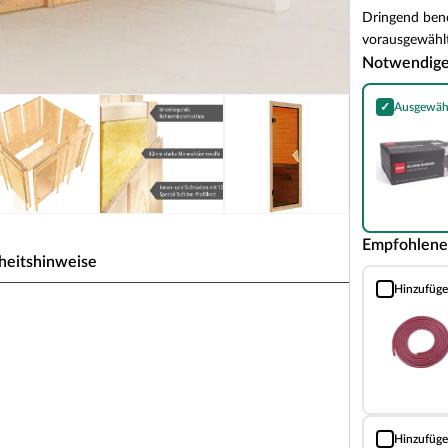
Dringend benö
vorausgewählt
Notwendig
✓
Ausgewäh
Harvia Olivin
Empfohlene
heitshinweise
Hinzufüg
Silikonkabel 
bauweise für 1-2 Personen
 zeichnet sich durch seine besondere Sandwich-
nen Schichten. Die bereits vorgefertigten
rhalb weniger Stunden.
5 mm starken Holzschichten aus atmungsaktivem
Hinzufüg
Sauna Classic