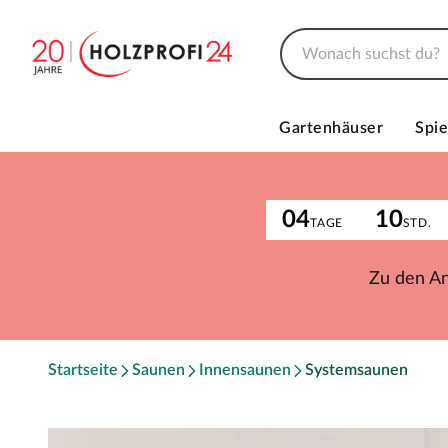
Gartenhäuser
Spie
04
10
TAGE
STD.
Zu den A
Startseite
Saunen
Innensaunen
Systemsaunen