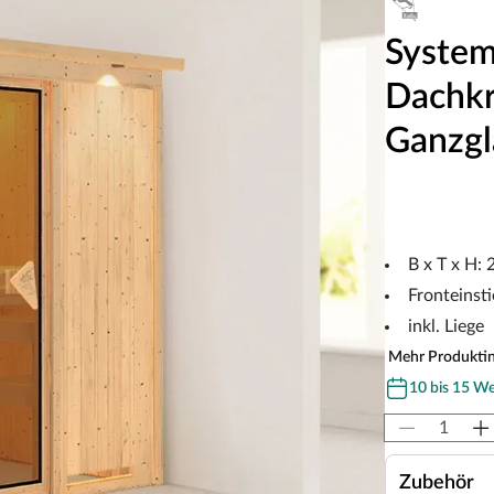
System
Dachkr
Ganzgl
B x T x H:
Fronteinsti
inkl. Liege
Mehr Produkti
10 bis 15 W
Zubehör