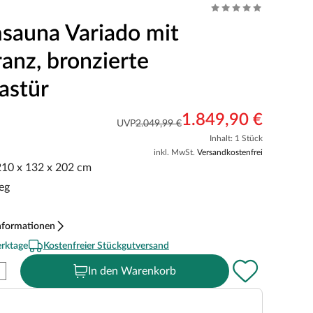
sauna Variado mit
anz, bronzierte
astür
1.849,90 €
UVP
2.049,99 €
Inhalt: 1 Stück
inkl. MwSt.
Versandkostenfrei
 210 x 132 x 202 cm
eg
nformationen
erktage
Kostenfreier Stückgutversand
In den Warenkorb