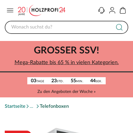
Menü
Kontakt
Konto
Warenk
GROSSER SSV!
Mega-Rabatte bis 65 % in vielen Kategorien.
03
23
55
44
TAGE
STD.
MIN.
SEK.
Zu den Angeboten der Woche »
Startseite
Telefonboxen