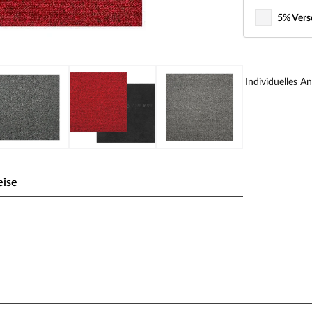
5% Vers
Individuelles A
eise
enn die Teppichfliesen Madison sind mit ihrer
ung gefragt.