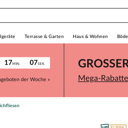
lgeräte
Terrasse & Garten
Haus & Wohnen
Böd
GROSSER 
17
07
MIN.
SEK.
Mega-Rabatte 
ngeboten der Woche »
ichfliesen