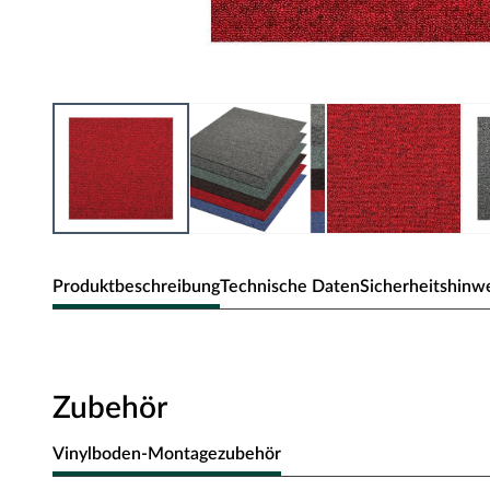
Produktbeschreibung
Technische Daten
Sicherheitshinw
Teppichfliese Madison
Teppichboden soll aus der Mode sein? Noch lange nicht, d
Zubehör
praktischen Verwendung und ihrer gemütlichen Ausstrahl
Vinylboden-Montagezubehör
Optik