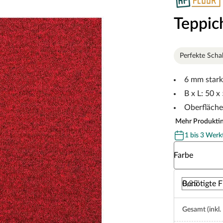
Teppic
Perfekte Sch
6 mm stark
B x L: 50 x
Oberfläche
Mehr Produkti
1 bis 3 Werk
Wähle eine Fa
Farbe
Benötigte F
Gesamt (inkl.