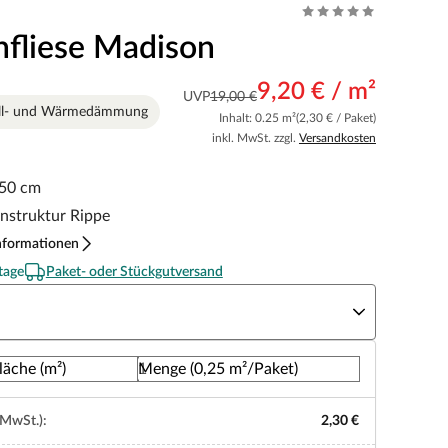
hfliese Madison
9,20 € / m²
UVP
19,00 €
all- und Wärmedämmung
Inhalt: 0.25 m²
(2,30 € / Paket)
inkl. MwSt. zzgl.
Versandkosten
 50 cm
nstruktur Rippe
nformationen
tage
Paket- oder Stückgutversand
rbe
läche (m²)
Menge (0,25 m²/Paket)
 MwSt.):
2,30 €