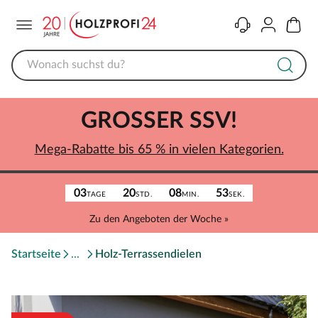
Menü
Kontakt
Konto
Warenk
GROSSER SSV!
Mega-Rabatte bis 65 % in vielen Kategorien.
03
20
08
53
TAGE
STD.
MIN.
SEK.
Zu den Angeboten der Woche »
Startseite
Holz-Terrassendielen