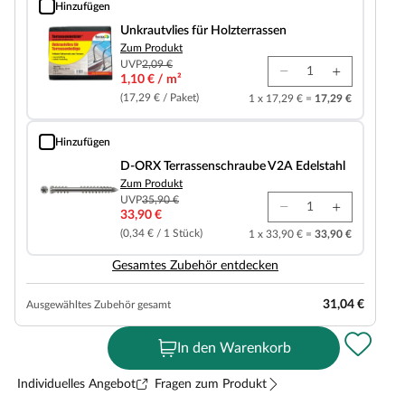
Hinzufügen
Unkrautvlies für Holzterrassen
Unkrautvlies für Holzterrassen
Zum Produkt
UVP
2,09 €
1,10 € / m²
(17,29 € / Paket)
1 x 17,29 € =
17,29 €
Hinzufügen
D-ORX Terrassenschraube V2A Edelstahl
D-ORX Terrassenschraube V2A Edelstahl
Zum Produkt
UVP
35,90 €
33,90 €
(0,34 € / 1 Stück)
1 x 33,90 € =
33,90 €
Gesamtes Zubehör entdecken
31,04 €
Ausgewähltes Zubehör gesamt
In den Warenkorb
Individuelles Angebot
Fragen zum Produkt