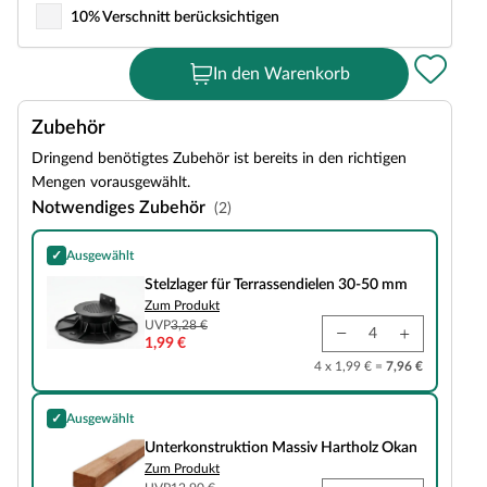
10% Verschnitt berücksichtigen
In den Warenkorb
Zubehör
Dringend benötigtes Zubehör ist bereits in den richtigen
Mengen vorausgewählt.
Notwendiges Zubehör
(2)
✓
Ausgewählt
Stelzlager für Terrassendielen 30-50 mm
Stelzlager für Terrassendielen 30-50 mm
Zum Produkt
UVP
3,28 €
1,99 €
4 x 1,99 € =
7,96 €
✓
Ausgewählt
Unterkonstruktion Massiv Hartholz Okan
Unterkonstruktion Massiv Hartholz Okan
Zum Produkt