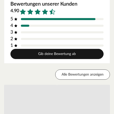
ätherische Ölen und Harzen schützen das Holz von innen
Bewertungen unserer Kunden
heraus und verschaffen Tropenhölzern ihre hohe
4.90
Dauerhaftigkeit von mindestens 25 Jahren, eine enorme
5
Witterungsbeständigkeit und Resistenz.
4
Optik
3
Die fein geriffelte Oberfläche der Terrassendielen
2
ermöglicht ein besonders angenehmes Geherlebnis.
1
Standard-Pinhole-Sortierung
Gib deine Bewertung ab
Optische Holzfehler wie z. B. Hobelfehler, kleine Löcher
(Pinholes), Farbabweichungen, sichtbare Risse (auch an
den Rändern möglich), Drehungen oder Wasserflecken
Alle Bewertungen anzeigen
(bedingt durch Witterungseinflüsse oder Ölen der Diele,
verschwinden von alleine) stellen keinen
Reklamationsgrund dar, sondern sind typische Merkmale
der Standardsortierung.
Standardbefestigung
Holzdielen werden in der Regel mit der