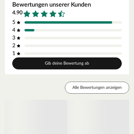
ätherische Ölen und Harzen schützen das Holz von innen
Bewertungen unserer Kunden
heraus und verschaffen Tropenhölzern ihre hohe
4.90
Dauerhaftigkeit von mindestens 25 Jahren, eine enorme
5
Witterungsbeständigkeit und Resistenz.
4
Optik
3
Die fein geriffelte Oberfläche der Terrassendielen
2
ermöglicht ein besonders angenehmes Geherlebnis.
1
Standard-Pinhole-Sortierung
Gib deine Bewertung ab
Optische Holzfehler wie z. B. Hobelfehler, kleine Löcher
(Pinholes), Farbabweichungen, sichtbare Risse (auch an
den Rändern möglich), Drehungen oder Wasserflecken
Alle Bewertungen anzeigen
(bedingt durch Witterungseinflüsse oder Ölen der Diele,
verschwinden von alleine) stellen keinen
Reklamationsgrund dar, sondern sind typische Merkmale
der Standardsortierung.
Standardbefestigung
Holzdielen werden in der Regel mit der