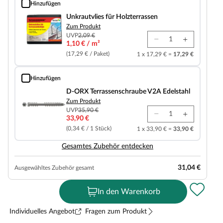
Hinzufügen
Unkrautvlies für Holzterrassen
Unkrautvlies für Holzterrassen
Zum Produkt
UVP
2,09 €
1,10 € / m²
(17,29 € / Paket)
1 x 17,29 € =
17,29 €
Hinzufügen
D-ORX Terrassenschraube V2A Edelstahl
D-ORX Terrassenschraube V2A Edelstahl
Zum Produkt
UVP
35,90 €
33,90 €
(0,34 € / 1 Stück)
1 x 33,90 € =
33,90 €
Gesamtes Zubehör entdecken
31,04 €
Ausgewähltes Zubehör gesamt
In den Warenkorb
Individuelles Angebot
Fragen zum Produkt