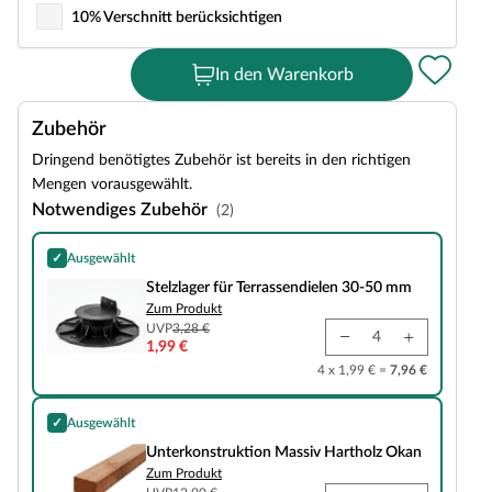
10% Verschnitt berücksichtigen
In den Warenkorb
Zubehör
Dringend benötigtes Zubehör ist bereits in den richtigen
Mengen vorausgewählt.
Notwendiges Zubehör
(2)
✓
Ausgewählt
Stelzlager für Terrassendielen 30-50 mm
Stelzlager für Terrassendielen 30-50 mm
Zum Produkt
UVP
3,28 €
1,99 €
4 x 1,99 € =
7,96 €
✓
Ausgewählt
Unterkonstruktion Massiv Hartholz Okan
Unterkonstruktion Massiv Hartholz Okan
Zum Produkt