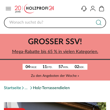
Menü
Kontakt
Konto
Warenk
GROSSER SSV!
Mega-Rabatte bis 65 % in vielen Kategorien.
04
11
57
02
TAGE
STD.
MIN.
SEK.
Zu den Angeboten der Woche »
Startseite
Holz-Terrassendielen