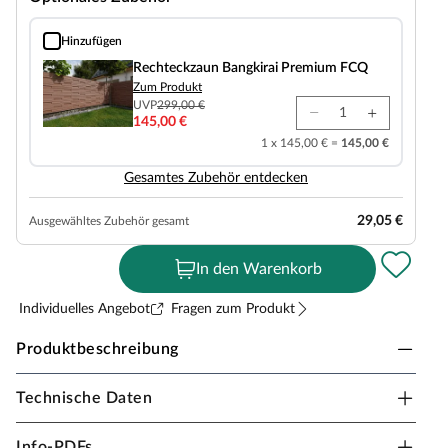
Hinzufügen
Rechteckzaun Bangkirai Premium FCQ
Rechteckzaun Bangkirai Premium FCQ
Zum Produkt
UVP
299,00 €
145,00 €
1 x 145,00 € =
145,00 €
Gesamtes Zubehör entdecken
29,05 €
Ausgewähltes Zubehör gesamt
In den Warenkorb
Individuelles Angebot
Fragen zum Produkt
Produktbeschreibung
Technische Daten
Holz-Terrassendiele Bangkirai grob/fein geriffelt
Materialeigenschaften
Info-PDFs