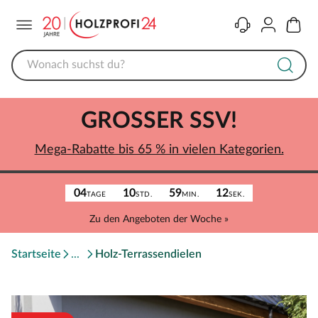
Menü
Kontakt
Konto
Warenk
GROSSER SSV!
Mega-Rabatte bis 65 % in vielen Kategorien.
04
10
59
12
TAGE
STD.
MIN.
SEK.
Zu den Angeboten der Woche »
Startseite
Holz-Terrassendielen