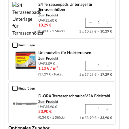
24 Terrassenpads Unterlage für
Terrassenhölzer
Zum Produkt
UVP
15,60 €
10,29 €
(0,43 € / 1 Stück)
1 x 10,29 € =
10,29 €
Hinzufügen
Unkrautvlies für Holzterrassen
Unkrautvlies für Holzterrassen
Zum Produkt
UVP
2,09 €
1,10 € / m²
(17,29 € / Paket)
1 x 17,29 € =
17,29 €
Hinzufügen
D-ORX Terrassenschraube V2A Edelstahl
D-ORX Terrassenschraube V2A Edelstahl
Zum Produkt
UVP
35,90 €
33,90 €
(0,34 € / 1 Stück)
1 x 33,90 € =
33,90 €
Optionales Zubehör