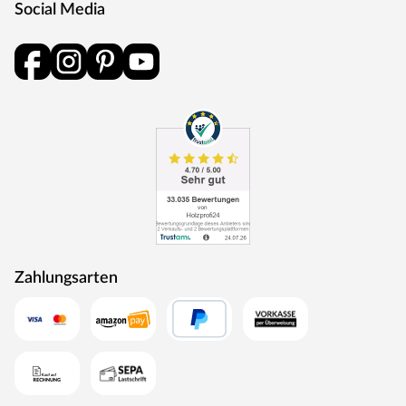
Social Media
einsetzenden witterungsbedingten Vergrauen des Holzes
entgegenwirken und die Schönheit der Dielen lange
erhalten
Maßtoleranz
Aufgrund des Quell- und Schwindverhaltens passen sich
die Zellen im Holz durch die Feuchtigkeitsaufnahme und
-abgabe der äußeren Umgebungstemperatur an - man
sagt auch, dass "das Holz arbeitet". Durch diese leicht
quellende und schwindende Aktivität des Holzes kann es
bis zu 10 % Abweichung von der angegeben Maßen
kommen
Bitte beachte, dass Farben und Maße unserer
Zahlungsarten
Holzterrassendielen produktionsbedingt sowie durch
natürliche Materialeigenschaften leicht variieren können.
Geringfügige Abweichungen stellen keinen
Qualitätsmangel dar.
Belladoor - die Tür ins Grüne