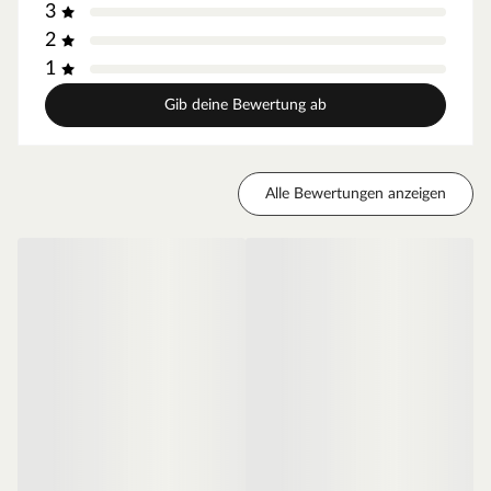
3
Die fein geriffelte Oberfläche der Terrassendielen
2
ermöglicht ein besonders angenehmes Geherlebnis.
1
Standard-Pinhole-Sortierung
Gib deine Bewertung ab
Optische Holzfehler wie z. B. Hobelfehler, kleine Löcher
(Pinholes), Farbabweichungen, sichtbare Risse (auch an
den Rändern möglich), Drehungen oder Wasserflecken
Alle Bewertungen anzeigen
(bedingt durch Witterungseinflüsse oder Ölen der Diele,
verschwinden von alleine) stellen keinen
Reklamationsgrund dar, sondern sind typische Merkmale
der Standardsortierung.
Standardbefestigung
Holzdielen werden in der Regel mit der
Unterkonstruktion verschraubt. Die Befestigung mit
Terrassenschrauben ist äußerst stabil und langanhaltend.
Empfehlenswert sind A2- und A4-Schrauben, die extra
für den Einsatz im Außenbereich aus rostfreiem Edelstahl
gefertigt sind, um Verfärbungen im Holz zu vermeiden.