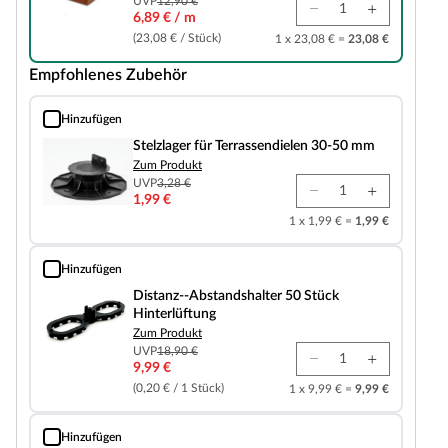
UVP
12,90 €
6,89 € / m
(23,08 € / Stück)
1 x 23,08 € =
23,08 €
Empfohlenes Zubehör
Hinzufügen
Stelzlager für Terrassendielen 30-50 mm
Stelzlager für Terrassendielen 30-50 mm
Zum Produkt
UVP
3,28 €
1,99 €
1 x 1,99 € =
1,99 €
Hinzufügen
Distanz--Abstandshalter 50 Stück Hinterlüftung
Distanz--Abstandshalter 50 Stück
Hinterlüftung
Zum Produkt
UVP
18,90 €
9,99 €
(0,20 € / 1 Stück)
1 x 9,99 € =
9,99 €
Hinzufügen
24 Terrassenpads Unterlage für Terrassenhölzer