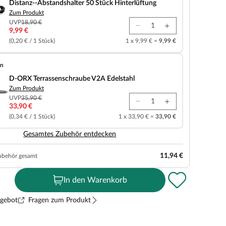
Distanz--Abstandshalter 50 Stück Hinterlüftung
Zum Produkt
UVP
18,90 €
9,99 €
(0,20 € / 1 Stück)
1 x 9,99 € =
9,99 €
en
senschraube V2A Edelstahl
D-ORX Terrassenschraube V2A Edelstahl
Zum Produkt
UVP
35,90 €
33,90 €
(0,34 € / 1 Stück)
1 x 33,90 € =
33,90 €
Gesamtes Zubehör entdecken
11,94 €
ubehör gesamt
In den Warenkorb
ngebot
Fragen zum Produkt