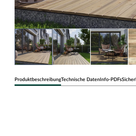
Produktbeschreibung
Technische Daten
Info-PDFs
Sicher
Holz-Terrassendiele Kiefer glatt
Materialeigenschaften
Das Kiefernholz zeichnet sich durch eine gleichmäßige u
leichte Verarbeitung aus. Der hohe Harzanteil vom Kiefer