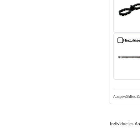
olz ist mit seiner mittleren Rohdichte und
ordnen. Im Außenbereich verwendet sollte das
tteln verstärkt werden. Kiefernholz eignet sich
s Holz widerstandfähiger und haltbarer macht.
s Holzschutzverfahren verschließt die Poren vom
Hinzufüg
D-ORX Terras
fähiger gegenüber Insekten-, Pilz- und
ich zu unbehandelten Hölzern, um bis zu 10 Jahre
lzen können kleine, weiße und grünliche Flecken
it verblassen sie im UV-Licht. Alternativ können
ter veredelt werden.
Ausgewähltes Z
 Absetzen von Schmutz und macht die Reinigung
en der Oberfläche und somit auch die Ausbesserung
Individuelles A
aufweisen ebenso wie leichte Hobelfehler, Risse,