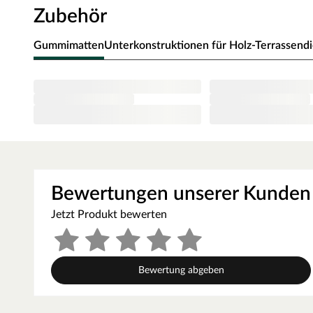
Maßabweichungen, leichte Krümmung oder Dehnung. Die
Zubehör
gewünschte Sichtseite nachsortiert. Technische Beschäd
Holzfehler, holztypische Eigenschaften wie Äste und Har
Gummimatten
Unterkonstruktionen für Holz-Terrassend
enthalten sein.
Standardbefestigung
Holzdielen werden in der Regel mit der Unterkonstruktio
Terrassenschrauben ist äußerst stabil und langanhalten
extra für den Einsatz im Außenbereich aus rostfreiem Ede
vermeiden. A4-Schrauben sind noch säure- bzw. seewasser
Terrassenschrauben sorgt für ein sauberes Durchtrennen 
besonders einfach im Holz versenken. Der Linsenkopf sch
Bewertungen unserer Kunden
unterstützt werden kann. Das Vorbohren wird auch emp
Jetzt Produkt bewerten
und Risse zu vermeiden. Weitere ergänzende Vorgaben se
werden.
Unterkonstruktion
Bewertung abgeben
Da das Holz je nach Holzart unterschiedlich arbeitet, mu
Dielen auf einander abgestimmt werden. Ausschlaggebend 