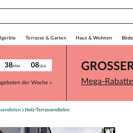
lgeräte
Terrasse & Garten
Haus & Wohnen
Böd
GROSSER 
38
08
MIN.
SEK.
Mega-Rabatte 
ngeboten der Woche »
ssendielen
Holz-Terrassendielen