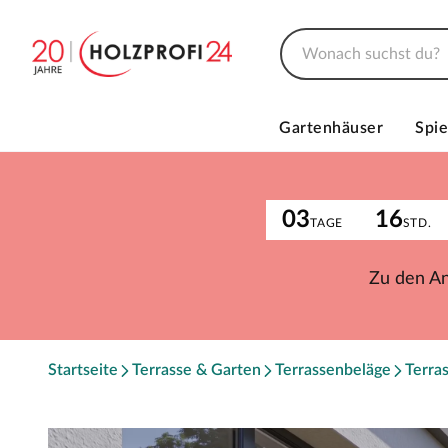
Gartenhäuser
Spie
03
16
TAGE
STD.
Zu den A
Startseite
Terrasse & Garten
Terrassenbeläge
Terra