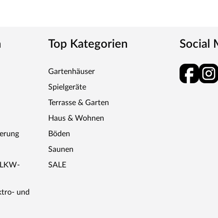
aus - Woodtex bildet die Schnittstelle zwischen
n
Top Kategorien
Social
sche Innovation konzipiert für dauerhafte
trum an hochwertigen Produkten von
Gartenhäuser
 Seitenmarkisen, Gartenmöbeln und -deko, bis hin
 Bedürfnisse für das ideale Gartenerlebnis.
Spielgeräte
Terrasse & Garten
Haus & Wohnen
ferung
Böden
Saunen
r LKW-
SALE
ktro- und