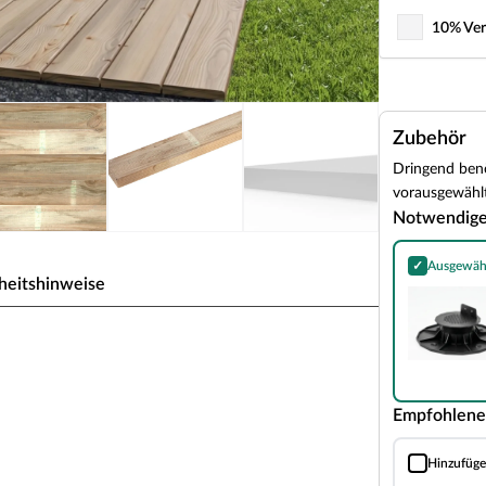
10% Ver
Zubehör
Dringend benö
vorausgewählt
Notwendig
✓
Ausgewäh
Stelzlager fü
heitshinweise
Empfohlene
nd gerade Faserstruktur, sowie sehr gute und
Hinzufüg
nholz schützt das Kernholz vor parasitärem Befall
Distanz--Abst