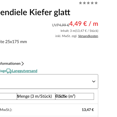
endiele Kiefer glatt
4,49 € / m
UVP
4,99 €
Inhalt: 3 m
(13,47 € / Stück)
inkl. MwSt. zzgl.
Versandkosten
eite 25x175 mm
nformationen
tage
Langgutversand
nge
Menge (3 m/Stück)
Fläche (m²)
 MwSt.):
13,47 €