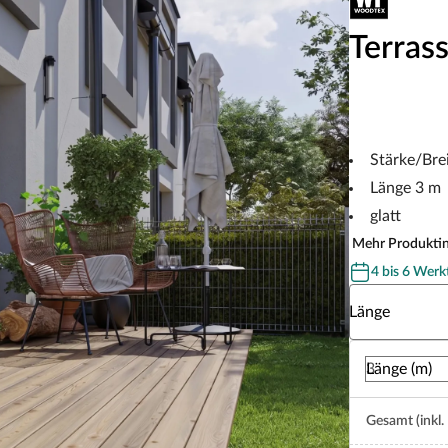
Terrass
Stärke/Br
Länge 3 m
glatt
Mehr Produkti
4 bis 6 Werk
Wähle eine Lä
Länge
Länge (m)
Gesamt (inkl.