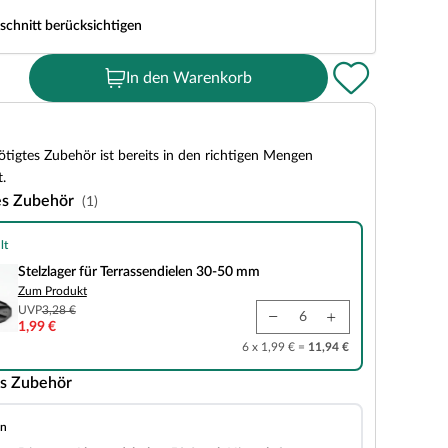
schnitt berücksichtigen
In den Warenkorb
tigtes Zubehör ist bereits in den richtigen Mengen
.
es Zubehör
(1)
lt
r Terrassendielen 30-50 mm
Stelzlager für Terrassendielen 30-50 mm
Zum Produkt
UVP
3,28 €
1,99 €
6 x 1,99 € =
11,94 €
s Zubehör
en
andshalter 50 Stück Hinterlüftung