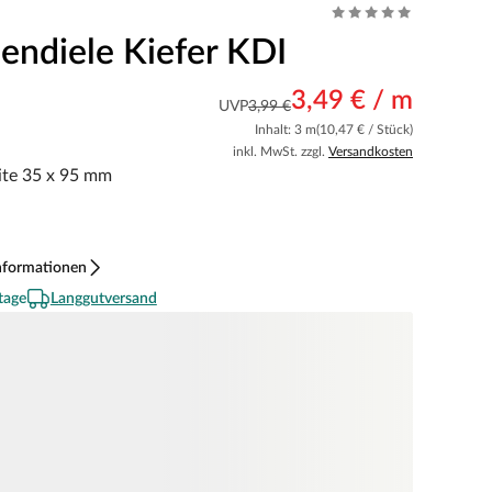
sendiele Kiefer KDI
3,49 € / m
UVP
3,99 €
Inhalt: 3 m
(10,47 € / Stück)
inkl. MwSt. zzgl.
Versandkosten
ite 35 x 95 mm
nformationen
tage
Langgutversand