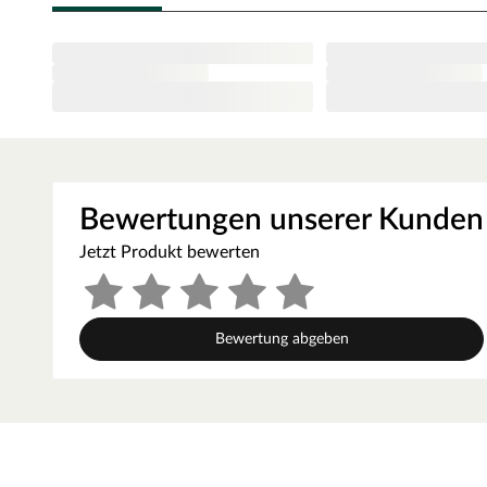
mäßig dauerhafte Kiefernholz ist mit seiner mittleren R
Dauerhaftigkeitsklassen 3–4 zuzuordnen. Im Außenbereic
Kiefernholz am besten mit Holzschutzmitteln verstärkt we
eine Kesseldruckimprägnierung, die das Holz widerstandf
gut 10 Jahre.
Diese Dielen sind kesseldruckimprägniert (KDI-Holz). Da
Holz mit kupferhaltigen Salzen und macht es widerstands
Schimmelbefall. Damit wird seine Haltbarkeit – im Vergl
Bewertungen unserer Kunden
Jahre erhöht. Durch die Reaktion der Harze im Holz mit 
Jetzt Produkt bewerten
Flecken (die sogenannten Salzausblühungen) entstehen. Mi
können sie abgebürstet bzw. mit einer Lackierung oder L
Optik
Bewertung abgeben
Die glatte Oberfläche der Terrassendiele verhindert das
besonders einfach. Zusätzlich erlaubt sie das Abschleif
der kleinen Beschädigungen und angegrauten Stellen.
Standardsortierung