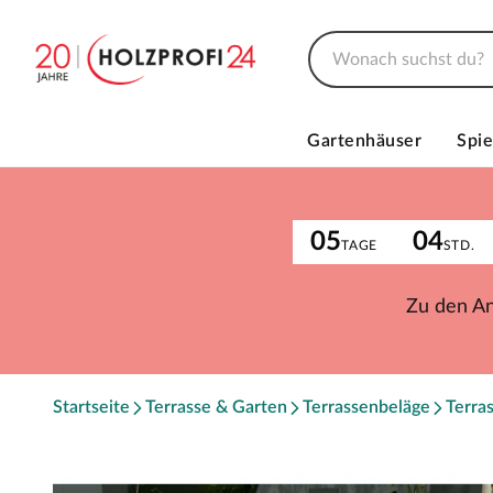
Gartenhäuser
Spie
05
04
TAGE
STD.
Zu den A
Startseite
Terrasse & Garten
Terrassenbeläge
Terra