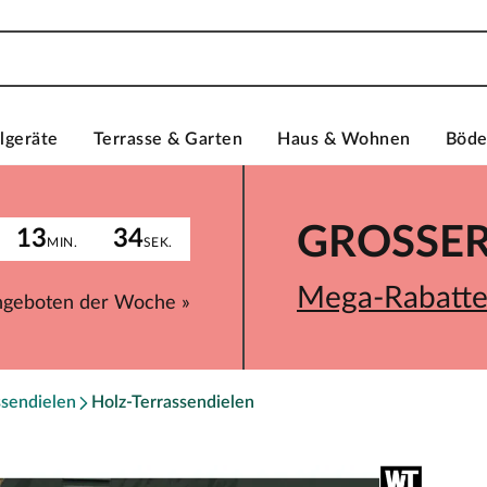
lgeräte
Terrasse & Garten
Haus & Wohnen
Böd
GROSSER 
13
34
MIN.
SEK.
Mega-Rabatte 
ngeboten der Woche »
ssendielen
Holz-Terrassendielen