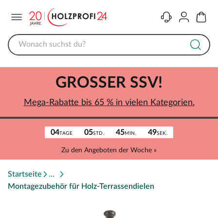
Menü
Kontakt
Konto
Warenk
GROSSER SSV!
Mega-Rabatte bis 65 % in vielen Kategorien.
04
05
45
49
TAGE
STD.
MIN.
SEK.
Zu den Angeboten der Woche »
Startseite
Montagezubehör für Holz-Terrassendielen