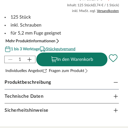
Inhalt: 125 Stück
(0,74 € / 1 Stück)
inkl. MwSt. zzgl.
Versandkosten
125 Stück
inkl. Schrauben
für 5,2 mm Fuge geeignet
Mehr Produktinformationen
1 bis 3 Werktage
Stückgutversand
In den Warenkorb
Individuelles Angebot
Fragen zum Produkt
Produktbeschreibung
Technische Daten
Terrassendielen Befestigungssystem
Das "Gecko-Befestigungssystem" besteht aus
Sicherheitshinweise
glasfaserverstärktem, witterungsbeständigem
Kunstoffkreuz mit Edelstahlplatte und vormontierter
Edelstahlschraube und ist für die Montage von