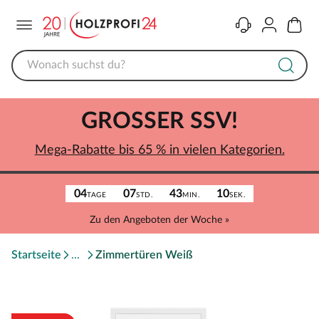
Menü
Kontakt
Konto
Warenk
GROSSER SSV!
Mega-Rabatte bis 65 % in vielen Kategorien.
04
07
43
10
TAGE
STD.
MIN.
SEK.
Zu den Angeboten der Woche »
Startseite
Zimmertüren Weiß