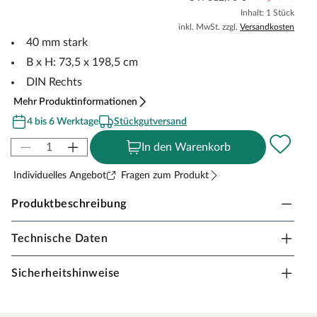
Inhalt: 1 Stück
inkl. MwSt. zzgl.
Versandkosten
40 mm stark
B x H: 73,5 x 198,5 cm
DIN Rechts
Mehr Produktinformationen
4 bis 6 Werktage
Stückgutversand
In den Warenkorb
Individuelles Angebot
Fragen zum Produkt
Produktbeschreibung
Technische Daten
Mosel Türen Tür Set Weißlack light RAL9010
Aufbau und Optik
Sicherheitshinweise
Oberfläche
Für eine besonders gleichmäßige hochwertige