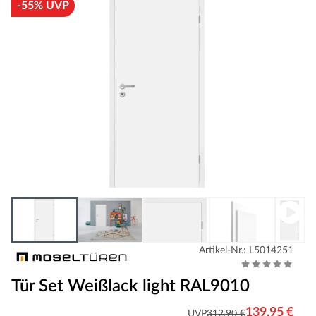
-55% UVP
Artikel-Nr.: L5014251
Tür Set Weißlack light RAL9010
139,95 €
UVP
312,90 €